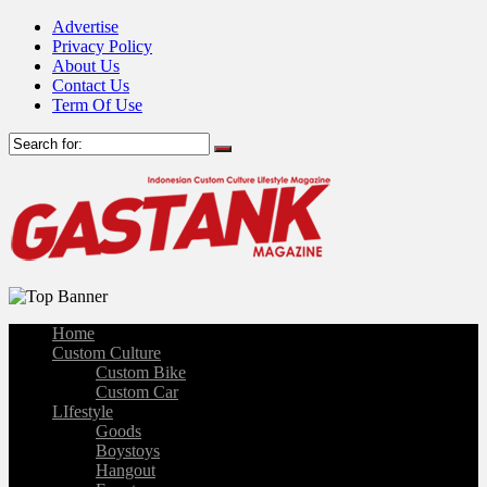
Advertise
Privacy Policy
About Us
Contact Us
Term Of Use
Home
Custom Culture
Custom Bike
Custom Car
LIfestyle
Goods
Boystoys
Hangout