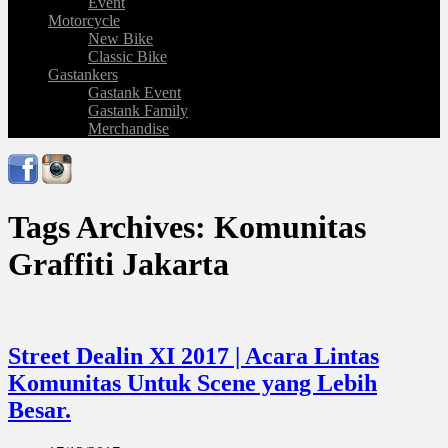
Event
Motorcycle
New Bike
Classic Bike
Gastankers
Gastank Event
Gastank Family
Merchandise
Tags Archives: Komunitas
Graffiti Jakarta
Street Dealin XI 2017 | Acara Lintas
Komunitas Untuk Scene yang Lebih
Besar.