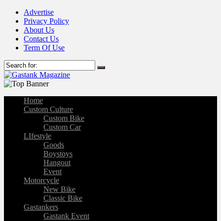
Advertise
Privacy Policy
About Us
Contact Us
Term Of Use
Home
Custom Culture
Custom Bike
Custom Car
LIfestyle
Goods
Boystoys
Hangout
Event
Motorcycle
New Bike
Classic Bike
Gastankers
Gastank Event