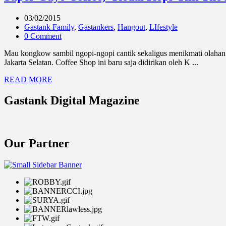
03/02/2015
Gastank Family
,
Gastankers
,
Hangout
,
LIfestyle
0 Comment
Mau kongkow sambil ngopi-ngopi cantik sekaligus menikmati olahan 
Jakarta Selatan. Coffee Shop ini baru saja didirikan oleh K ...
READ MORE
Gastank Digital Magazine
Our Partner