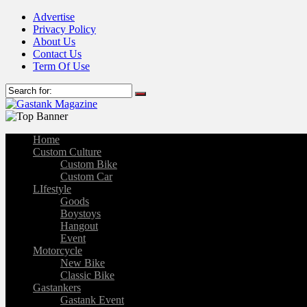
Advertise
Privacy Policy
About Us
Contact Us
Term Of Use
Home
Custom Culture
Custom Bike
Custom Car
LIfestyle
Goods
Boystoys
Hangout
Event
Motorcycle
New Bike
Classic Bike
Gastankers
Gastank Event