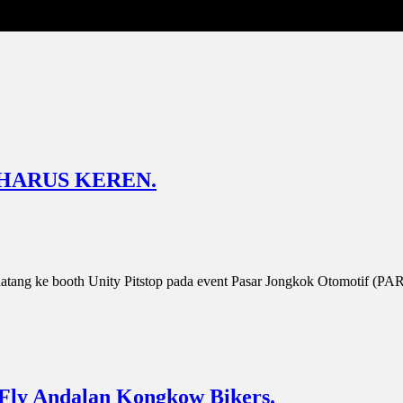
TU HARUS KEREN.
 datang ke booth Unity Pitstop pada event Pasar Jongkok Otomotif (P
 Fly Andalan Kongkow Bikers.