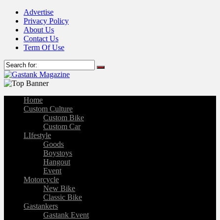
Advertise
Privacy Policy
About Us
Contact Us
Term Of Use
Home
Custom Culture
Custom Bike
Custom Car
LIfestyle
Goods
Boystoys
Hangout
Event
Motorcycle
New Bike
Classic Bike
Gastankers
Gastank Event