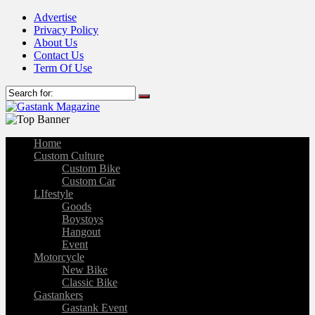
Advertise
Privacy Policy
About Us
Contact Us
Term Of Use
Home
Custom Culture
Custom Bike
Custom Car
LIfestyle
Goods
Boystoys
Hangout
Event
Motorcycle
New Bike
Classic Bike
Gastankers
Gastank Event