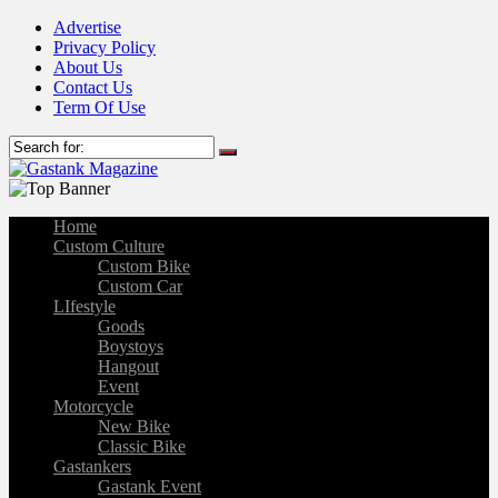
Advertise
Privacy Policy
About Us
Contact Us
Term Of Use
Home
Custom Culture
Custom Bike
Custom Car
LIfestyle
Goods
Boystoys
Hangout
Event
Motorcycle
New Bike
Classic Bike
Gastankers
Gastank Event