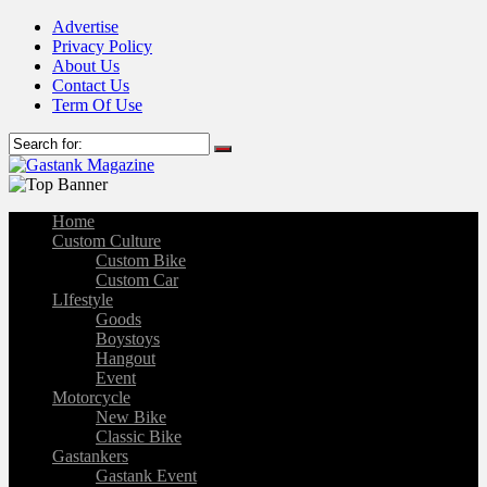
Advertise
Privacy Policy
About Us
Contact Us
Term Of Use
Home
Custom Culture
Custom Bike
Custom Car
LIfestyle
Goods
Boystoys
Hangout
Event
Motorcycle
New Bike
Classic Bike
Gastankers
Gastank Event