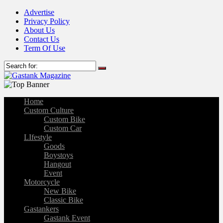
Advertise
Privacy Policy
About Us
Contact Us
Term Of Use
Home
Custom Culture
Custom Bike
Custom Car
LIfestyle
Goods
Boystoys
Hangout
Event
Motorcycle
New Bike
Classic Bike
Gastankers
Gastank Event