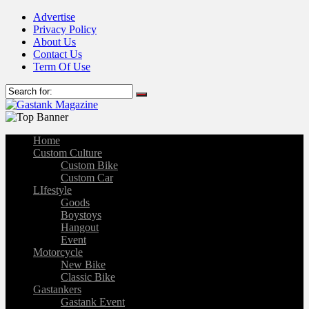
Advertise
Privacy Policy
About Us
Contact Us
Term Of Use
Home
Custom Culture
Custom Bike
Custom Car
LIfestyle
Goods
Boystoys
Hangout
Event
Motorcycle
New Bike
Classic Bike
Gastankers
Gastank Event