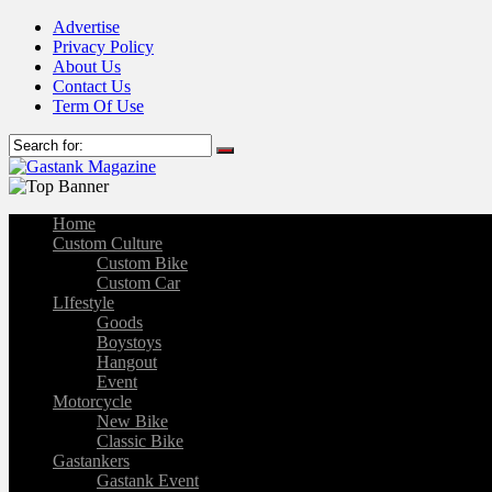
Advertise
Privacy Policy
About Us
Contact Us
Term Of Use
Home
Custom Culture
Custom Bike
Custom Car
LIfestyle
Goods
Boystoys
Hangout
Event
Motorcycle
New Bike
Classic Bike
Gastankers
Gastank Event