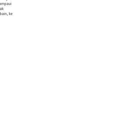
lampaui
dak
bain, ke