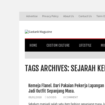
Advertise
Privacy Policy
About Us
Contact Us
Term O
HOME
CUSTOM CULTURE
LIFESTYLE
MO
TAGS ARCHIVES: SEJARAH K
Kemeja Flanel. Dari Pakaian Pekerja Lapangan
Jadi Outfit Sepanjang Masa.
09/01/2018
GOODS
0 COMMENT
Sebelum menjadi salah satu item fashion sepanjang masa, 