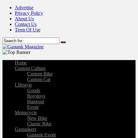
Advertise
Privacy Policy
About Us
Contact Us
Term Of Use
Home
Custom Culture
Custom Bike
Custom Car
LIfestyle
Goods
Boystoys
Hangout
Event
Motorcycle
New Bike
Classic Bike
Gastankers
Gastank Event