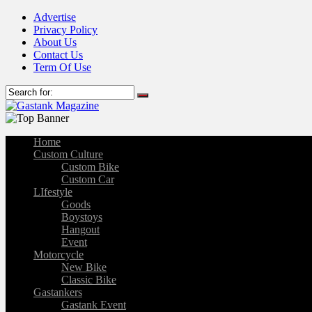
Advertise
Privacy Policy
About Us
Contact Us
Term Of Use
Home
Custom Culture
Custom Bike
Custom Car
LIfestyle
Goods
Boystoys
Hangout
Event
Motorcycle
New Bike
Classic Bike
Gastankers
Gastank Event