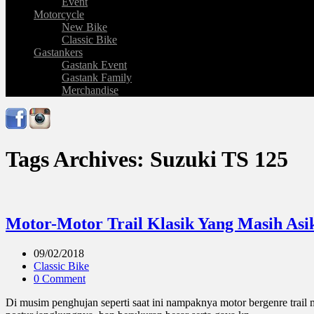
Event
Motorcycle
New Bike
Classic Bike
Gastankers
Gastank Event
Gastank Family
Merchandise
Tags Archives: Suzuki TS 125
Motor-Motor Trail Klasik Yang Masih Asi
09/02/2018
Classic Bike
0 Comment
Di musim penghujan seperti saat ini nampaknya motor bergenre trail 