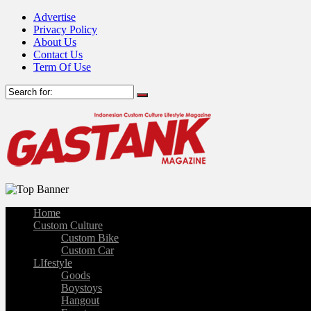
Advertise
Privacy Policy
About Us
Contact Us
Term Of Use
Home
Custom Culture
Custom Bike
Custom Car
LIfestyle
Goods
Boystoys
Hangout