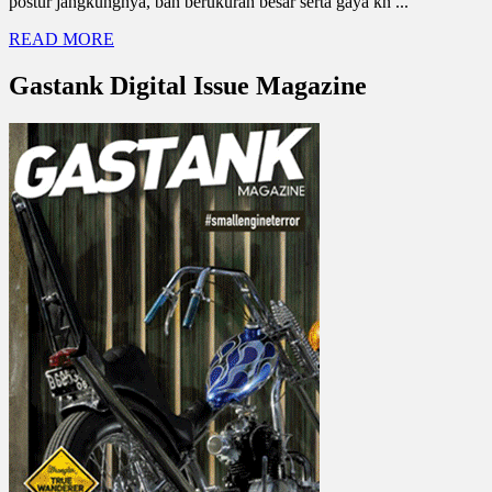
postur jangkungnya, ban berukuran besar serta gaya kn ...
READ MORE
Gastank Digital Issue Magazine