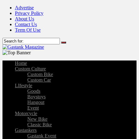
Advertise
Privacy Policy
About Us
Contact Us
Term Of Use
Home
Custom Culture
Custom Bike
Custom Car
LIfestyle
Goods
Boystoys
Hangout
Event
Motorcycle
New Bike
Classic Bike
Gastankers
Gastank Event