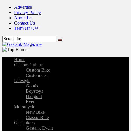
Advertise
Privacy Policy
About Us
Contact Us
Term Of Use
Home
Custom Culture
Custom Bike
Custom Car
LIfestyle
Goods
Boystoys
Hangout
Event
Motorcycle
New Bike
Classic Bike
Gastankers
Gastank Event