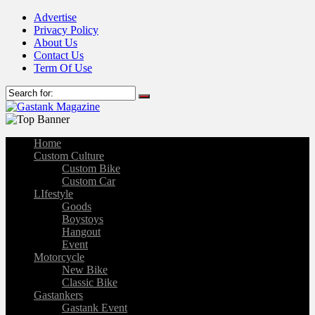
Advertise
Privacy Policy
About Us
Contact Us
Term Of Use
Home
Custom Culture
Custom Bike
Custom Car
LIfestyle
Goods
Boystoys
Hangout
Event
Motorcycle
New Bike
Classic Bike
Gastankers
Gastank Event