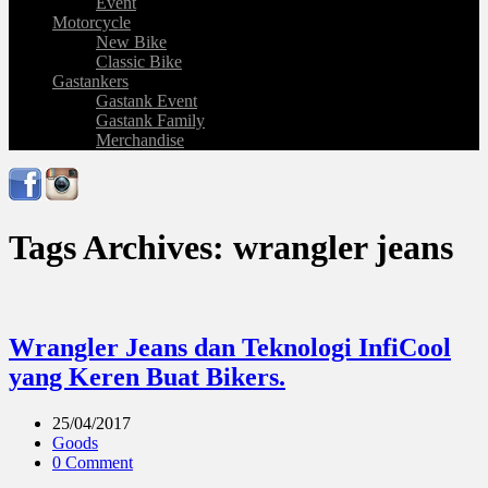
Event
Motorcycle
New Bike
Classic Bike
Gastankers
Gastank Event
Gastank Family
Merchandise
Tags Archives: wrangler jeans
Wrangler Jeans dan Teknologi InfiCool
yang Keren Buat Bikers.
25/04/2017
Goods
0 Comment