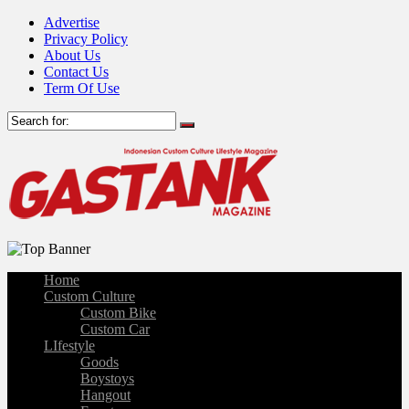
Advertise
Privacy Policy
About Us
Contact Us
Term Of Use
Home
Custom Culture
Custom Bike
Custom Car
LIfestyle
Goods
Boystoys
Hangout