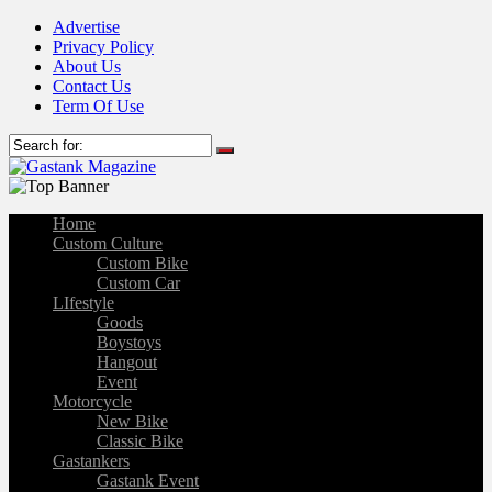
Advertise
Privacy Policy
About Us
Contact Us
Term Of Use
Home
Custom Culture
Custom Bike
Custom Car
LIfestyle
Goods
Boystoys
Hangout
Event
Motorcycle
New Bike
Classic Bike
Gastankers
Gastank Event