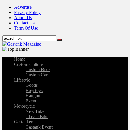
Advertise
Privacy Policy
About Us
Contact Us
Term Of Use
Home
Custom Culture
Custom Bike
Custom Car
LIfestyle
Goods
Boystoys
Hangout
Event
Motorcycle
New Bike
Classic Bike
Gastankers
Gastank Event