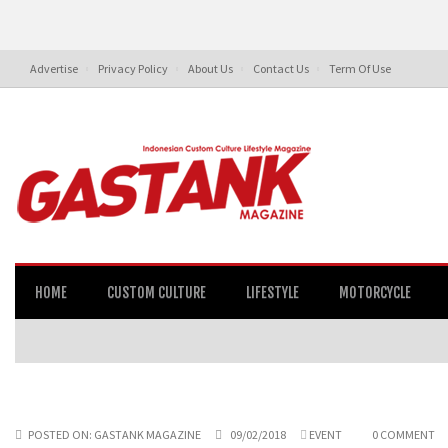
Advertise
Privacy Policy
About Us
Contact Us
Term Of Use
HOME
CUSTOM CULTURE
LIFESTYLE
MOTORCYCLE
POSTED ON:
GASTANK MAGAZINE
09/02/2018
EVENT
0 COMMENT