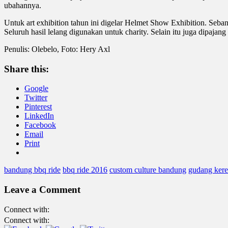
ubahannya.
Untuk art exhibition tahun ini digelar Helmet Show Exhibition. Seban
Seluruh hasil lelang digunakan untuk charity. Selain itu juga dipaja
Penulis: Olebelo, Foto: Hery Axl
Share this:
Google
Twitter
Pinterest
LinkedIn
Facebook
Email
Print
bandung bbq ride
bbq ride 2016
custom culture bandung
gudang kere
Leave a Comment
Connect with:
Connect with: