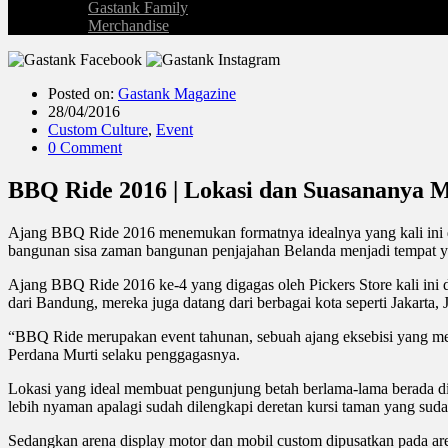
Gastank Family
Merchandise
Posted on:
Gastank Magazine
28/04/2016
Custom Culture
,
Event
0 Comment
BBQ Ride 2016 | Lokasi dan Suasananya
Ajang BBQ Ride 2016 menemukan formatnya idealnya yang kali ini d
bangunan sisa zaman bangunan penjajahan Belanda menjadi tempat ya
Ajang BBQ Ride 2016 ke-4 yang digagas oleh Pickers Store kali in
dari Bandung, mereka juga datang dari berbagai kota seperti Jakarta, 
“BBQ Ride merupakan event tahunan, sebuah ajang eksebisi yang men
Perdana Murti selaku penggagasnya.
Lokasi yang ideal membuat pengunjung betah berlama-lama berada dilok
lebih nyaman apalagi sudah dilengkapi deretan kursi taman yang suda
Sedangkan arena display motor dan mobil custom dipusatkan pada ar