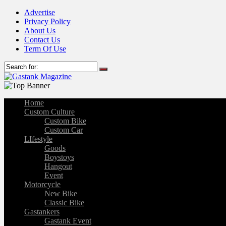
Advertise
Privacy Policy
About Us
Contact Us
Term Of Use
Home
Custom Culture
Custom Bike
Custom Car
LIfestyle
Goods
Boystoys
Hangout
Event
Motorcycle
New Bike
Classic Bike
Gastankers
Gastank Event