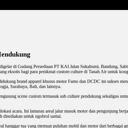
 Mendukung
igelar di Gudang Persediaan PT KAI Jalan Sukabumi, Bandung, Sabtu 
ng eksotis bagi para penikmat custom culture di Tanah Air untuk kon
i didukung brand apparel khusus motor Famo dan DCDC ini sukses mend
Jogja, Surabaya, Bali, dan lainnya.
gusung scene custom termasuk sub culture pendukung sekaligus untuk 
asi acara. Ini lantaran areal jalur masuk motor dan pengunjung berjal
h disediakan untuk ngobrol santai.
eal hanggar tua yang memuat puluhan mobil dan motor dari berbagai 