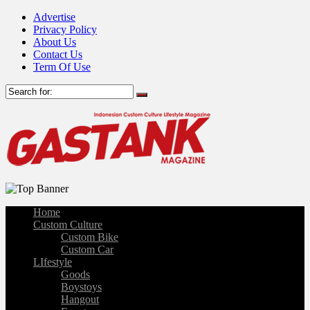
Advertise
Privacy Policy
About Us
Contact Us
Term Of Use
Home
Custom Culture
Custom Bike
Custom Car
LIfestyle
Goods
Boystoys
Hangout