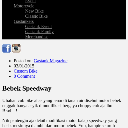
Event
Motorcycle
New Bike
Classic Bike
Gastankers
Gastank Event
Gastank Family
Merchandise
Posted on:
Gastank Magazine
03/01/2015
Custom Bike
0 Comment
Bebek Speedway
Ubahan cub bike alias yang tenar di tanah air disebut motor bebek
enggak hanya asyik dimodifikasi bergaya choppy cub aja lho
Brad…!
Nih pantengin aja detail modifikasi motor balap speedway yang
basik mesinnya diambil dari motor bebek. Yup, hampir seluruh