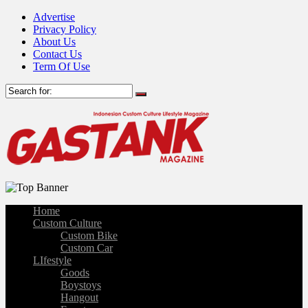
Advertise
Privacy Policy
About Us
Contact Us
Term Of Use
Home
Custom Culture
Custom Bike
Custom Car
LIfestyle
Goods
Boystoys
Hangout