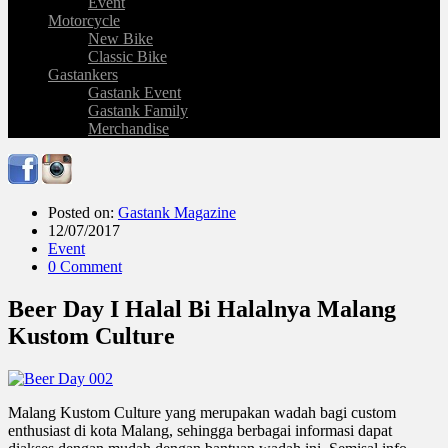
Event
Motorcycle
New Bike
Classic Bike
Gastankers
Gastank Event
Gastank Family
Merchandise
Posted on:
Gastank Magazine
12/07/2017
Event
0 Comment
Beer Day I Halal Bi Halalnya Malang
Kustom Culture
Malang Kustom Culture yang merupakan wadah bagi custom
enthusiast di kota Malang, sehingga berbagai informasi dapat