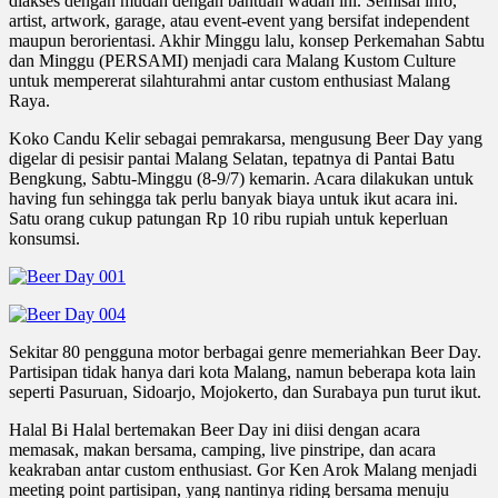
diakses dengan mudah dengan bantuan wadah ini. Semisal info,
artist, artwork, garage, atau event-event yang bersifat independent
maupun berorientasi. Akhir Minggu lalu, konsep Perkemahan Sabtu
dan Minggu (PERSAMI) menjadi cara Malang Kustom Culture
untuk mempererat silahturahmi antar custom enthusiast Malang
Raya.
Koko Candu Kelir sebagai pemrakarsa, mengusung Beer Day yang
digelar di pesisir pantai Malang Selatan, tepatnya di Pantai Batu
Bengkung, Sabtu-Minggu (8-9/7) kemarin. Acara dilakukan untuk
having fun sehingga tak perlu banyak biaya untuk ikut acara ini.
Satu orang cukup patungan Rp 10 ribu rupiah untuk keperluan
konsumsi.
Sekitar 80 pengguna motor berbagai genre memeriahkan Beer Day.
Partisipan tidak hanya dari kota Malang, namun beberapa kota lain
seperti Pasuruan, Sidoarjo, Mojokerto, dan Surabaya pun turut ikut.
Halal Bi Halal bertemakan Beer Day ini diisi dengan acara
memasak, makan bersama, camping, live pinstripe, dan acara
keakraban antar custom enthusiast. Gor Ken Arok Malang menjadi
meeting point partisipan, yang nantinya riding bersama menuju