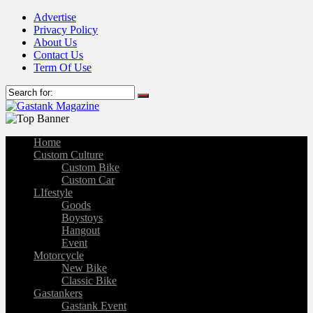
Advertise
Privacy Policy
About Us
Contact Us
Term Of Use
Home
Custom Culture
Custom Bike
Custom Car
LIfestyle
Goods
Boystoys
Hangout
Event
Motorcycle
New Bike
Classic Bike
Gastankers
Gastank Event