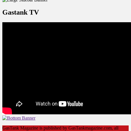
Gastank TV
GasTank Magazine is published by GasTankmagazine.com, all