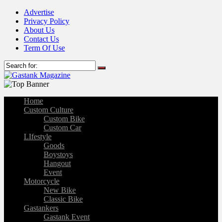
Advertise
Privacy Policy
About Us
Contact Us
Term Of Use
Home
Custom Culture
Custom Bike
Custom Car
LIfestyle
Goods
Boystoys
Hangout
Event
Motorcycle
New Bike
Classic Bike
Gastankers
Gastank Event