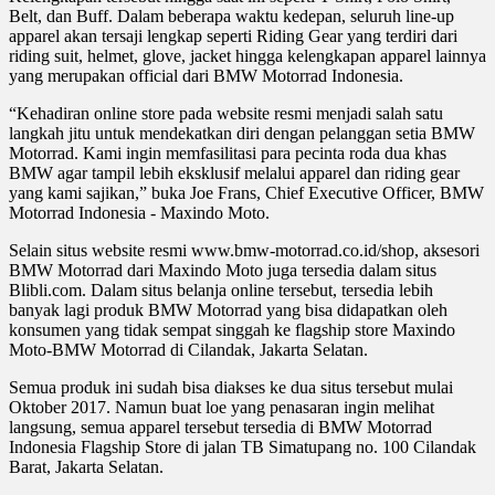
Belt, dan Buff. Dalam beberapa waktu kedepan, seluruh line-up
apparel akan tersaji lengkap seperti Riding Gear yang terdiri dari
riding suit, helmet, glove, jacket hingga kelengkapan apparel lainnya
yang merupakan official dari BMW Motorrad Indonesia.
“Kehadiran online store pada website resmi menjadi salah satu
langkah jitu untuk mendekatkan diri dengan pelanggan setia BMW
Motorrad. Kami ingin memfasilitasi para pecinta roda dua khas
BMW agar tampil lebih eksklusif melalui apparel dan riding gear
yang kami sajikan,” buka Joe Frans, Chief Executive Officer, BMW
Motorrad Indonesia - Maxindo Moto.
Selain situs website resmi www.bmw-motorrad.co.id/shop, aksesori
BMW Motorrad dari Maxindo Moto juga tersedia dalam situs
Blibli.com. Dalam situs belanja online tersebut, tersedia lebih
banyak lagi produk BMW Motorrad yang bisa didapatkan oleh
konsumen yang tidak sempat singgah ke flagship store Maxindo
Moto-BMW Motorrad di Cilandak, Jakarta Selatan.
Semua produk ini sudah bisa diakses ke dua situs tersebut mulai
Oktober 2017. Namun buat loe yang penasaran ingin melihat
langsung, semua apparel tersebut tersedia di BMW Motorrad
Indonesia Flagship Store di jalan TB Simatupang no. 100 Cilandak
Barat, Jakarta Selatan.