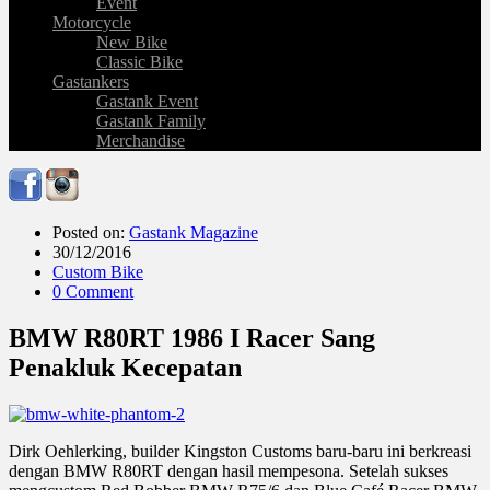
Event
Motorcycle
New Bike
Classic Bike
Gastankers
Gastank Event
Gastank Family
Merchandise
Posted on:
Gastank Magazine
30/12/2016
Custom Bike
0 Comment
BMW R80RT 1986 I Racer Sang
Penakluk Kecepatan
Dirk Oehlerking, builder Kingston Customs baru-baru ini berkreasi
dengan BMW R80RT dengan hasil mempesona. Setelah sukses