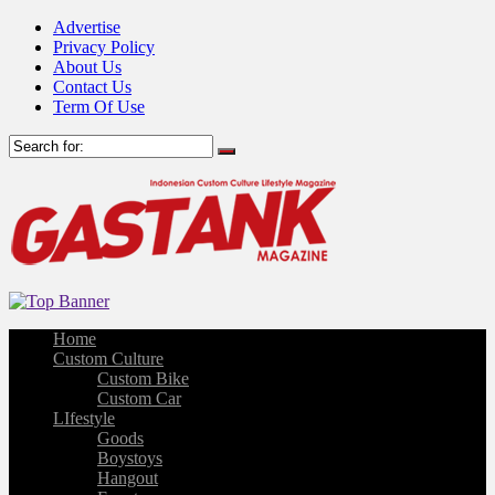
Advertise
Privacy Policy
About Us
Contact Us
Term Of Use
Home
Custom Culture
Custom Bike
Custom Car
LIfestyle
Goods
Boystoys
Hangout