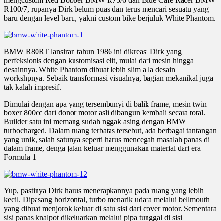
mengcustom Red Bobber BMW R75/6 dan Blue Café Racer BMW
R100/7, rupanya Dirk belum puas dan terus mencari sesuatu yang
baru dengan level baru, yakni custom bike berjuluk White Phantom.
BMW R80RT lansiran tahun 1986 ini dikreasi Dirk yang
perfeksionis dengan kustomisasi elit, mulai dari mesin hingga
desainnya. White Phantom dibuat lebih slim a la desain
workshpnya. Sebaik transformasi visualnya, bagian mekanikal juga
tak kalah impresif.
Dimulai dengan apa yang tersembunyi di balik frame, mesin twin
boxer 800cc dari donor motor asli dibangun kembali secara total.
Builder satu ini memang sudah nggak asing dengan BMW
turbocharged. Dalam ruang terbatas tersebut, ada berbagai tantangan
yang unik, salah satunya seperti harus mencegah masalah panas di
dalam frame, denga jalan keluar menggunakan material dari era
Formula 1.
Yup, pastinya Dirk harus menerapkannya pada ruang yang lebih
kecil. Dipasang horizontal, turbo menarik udara melalui bellmouth
yang dibuat menjorok keluar di satu sisi dari cover motor. Sementara
sisi panas knalpot dikeluarkan melalui pipa tunggal di sisi