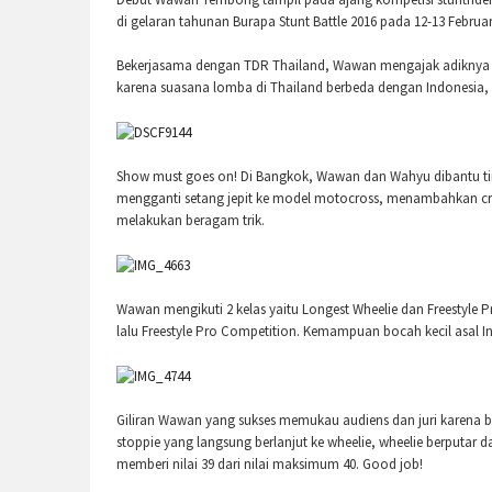
di gelaran tahunan Burapa Stunt Battle 2016 pada 12-13 Februari
Bekerjasama dengan TDR Thailand, Wawan mengajak adiknya Wa
karena suasana lomba di Thailand berbeda dengan Indonesia, pa
Show must goes on! Di Bangkok, Wawan dan Wahyu dibantu tim
mengganti setang jepit ke model motocross, menambahkan cra
melakukan beragam trik.
Wawan mengikuti 2 kelas yaitu Longest Wheelie dan Freestyle P
lalu Freestyle Pro Competition. Kemampuan bocah kecil asal In
Giliran Wawan yang sukses memukau audiens dan juri karena ba
stoppie yang langsung berlanjut ke wheelie, wheelie berputa
memberi nilai 39 dari nilai maksimum 40. Good job!