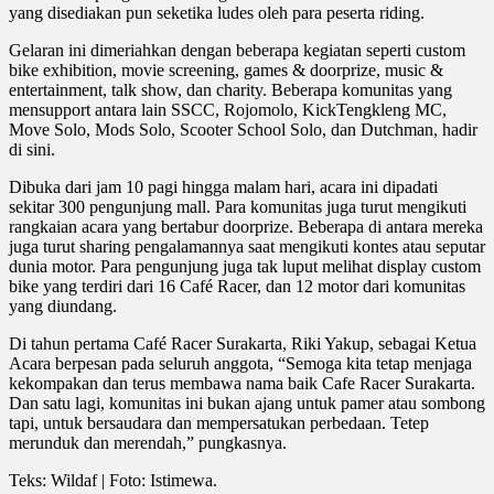
yang disediakan pun seketika ludes oleh para peserta riding.
Gelaran ini dimeriahkan dengan beberapa kegiatan seperti custom
bike exhibition, movie screening, games & doorprize, music &
entertainment, talk show, dan charity. Beberapa komunitas yang
mensupport antara lain SSCC, Rojomolo, KickTengkleng MC,
Move Solo, Mods Solo, Scooter School Solo, dan Dutchman, hadir
di sini.
Dibuka dari jam 10 pagi hingga malam hari, acara ini dipadati
sekitar 300 pengunjung mall. Para komunitas juga turut mengikuti
rangkaian acara yang bertabur doorprize. Beberapa di antara mereka
juga turut sharing pengalamannya saat mengikuti kontes atau seputar
dunia motor. Para pengunjung juga tak luput melihat display custom
bike yang terdiri dari 16 Café Racer, dan 12 motor dari komunitas
yang diundang.
Di tahun pertama Café Racer Surakarta, Riki Yakup, sebagai Ketua
Acara berpesan pada seluruh anggota, “Semoga kita tetap menjaga
kekompakan dan terus membawa nama baik Cafe Racer Surakarta.
Dan satu lagi, komunitas ini bukan ajang untuk pamer atau sombong
tapi, untuk bersaudara dan mempersatukan perbedaan. Tetep
merunduk dan merendah,” pungkasnya.
Teks: Wildaf | Foto: Istimewa.