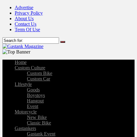
Advertise
Privacy Policy
About Us
Contact Us
Term Of Use
Home
Custom Culture
Custom Bike
Custom Car
LIfestyle
Goods
Boystoys
Hangout
Event
Motorcycle
New Bike
Classic Bike
Gastankers
Gastank Event