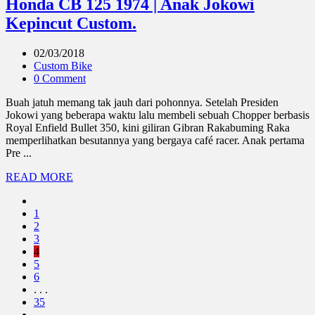
Honda CB 125 1974 | Anak Jokowi
Kepincut Custom.
02/03/2018
Custom Bike
0 Comment
Buah jatuh memang tak jauh dari pohonnya. Setelah Presiden
Jokowi yang beberapa waktu lalu membeli sebuah Chopper berbasis
Royal Enfield Bullet 350, kini giliran Gibran Rakabuming Raka
memperlihatkan besutannya yang bergaya café racer. Anak pertama
Pre ...
READ MORE
1
2
3
4
5
6
. . .
35