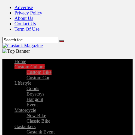
Advertise
Privacy Policy
About Us
Contact Us
Term Of Use
Home
Custom Culture
Custom Bike
Custom Car
LIfestyle
Goods
Boystoys
Hangout
Event
Motorcycle
New Bike
Classic Bike
Gastankers
Gastank Event