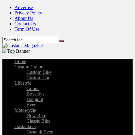
Advertise
Privacy Policy
About Us
Contact Us
Term Of Use
Home
Custom Culture
Custom Bike
Custom Car
LIfestyle
Goods
Boystoys
Hangout
Event
Motorcycle
New Bike
Classic Bike
Gastankers
Gastank Event