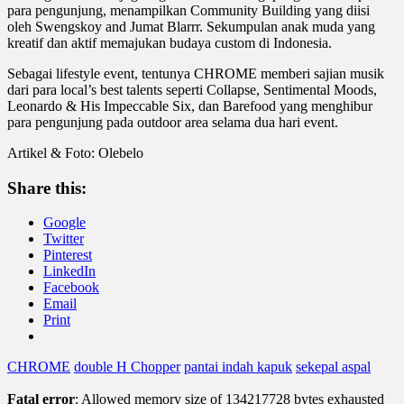
para pengunjung, menampilkan Community Building yang diisi
oleh Swengskoy and Jumat Blarrr. Sekumpulan anak muda yang
kreatif dan aktif memajukan budaya custom di Indonesia.
Sebagai lifestyle event, tentunya CHROME memberi sajian musik
dari para local’s best talents seperti Collapse, Sentimental Moods,
Leonardo & His Impeccable Six, dan Barefood yang menghibur
para pengunjung pada outdoor area selama dua hari event.
Artikel & Foto: Olebelo
Share this:
Google
Twitter
Pinterest
LinkedIn
Facebook
Email
Print
CHROME
double H Chopper
pantai indah kapuk
sekepal aspal
Fatal error
: Allowed memory size of 134217728 bytes exhausted