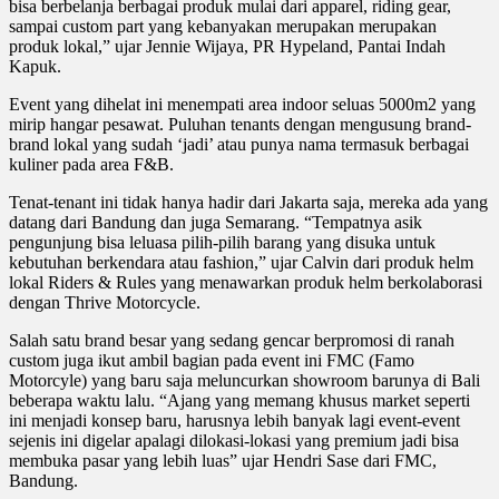
bisa berbelanja berbagai produk mulai dari apparel, riding gear,
sampai custom part yang kebanyakan merupakan merupakan
produk lokal,” ujar Jennie Wijaya, PR Hypeland, Pantai Indah
Kapuk.
Event yang dihelat ini menempati area indoor seluas 5000m2 yang
mirip hangar pesawat. Puluhan tenants dengan mengusung brand-
brand lokal yang sudah ‘jadi’ atau punya nama termasuk berbagai
kuliner pada area F&B.
Tenat-tenant ini tidak hanya hadir dari Jakarta saja, mereka ada yang
datang dari Bandung dan juga Semarang. “Tempatnya asik
pengunjung bisa leluasa pilih-pilih barang yang disuka untuk
kebutuhan berkendara atau fashion,” ujar Calvin dari produk helm
lokal Riders & Rules yang menawarkan produk helm berkolaborasi
dengan Thrive Motorcycle.
Salah satu brand besar yang sedang gencar berpromosi di ranah
custom juga ikut ambil bagian pada event ini FMC (Famo
Motorcyle) yang baru saja meluncurkan showroom barunya di Bali
beberapa waktu lalu. “Ajang yang memang khusus market seperti
ini menjadi konsep baru, harusnya lebih banyak lagi event-event
sejenis ini digelar apalagi dilokasi-lokasi yang premium jadi bisa
membuka pasar yang lebih luas” ujar Hendri Sase dari FMC,
Bandung.