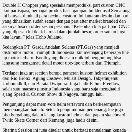
Double H Chopper yang spesialis memproduksi part custom CNC
ikut partisipasi, berbagai produk hasil garapan builder asal Semarang
ini banyak diminati para pecinta custom. Ini lantaran desain dan part
yang dihasilkan sudah setara dengan part after market branded dan
asiknya bisa di order sesuai pesanan. “Kelebihan kita part-part CNC
yang dipesan ini tidak harus dalam jumlah besar, order satuan juga
kita layani,” jelas Hoho Julianto.
Sedangkan PT. Gasda Andalan Selaras (PT.Gas) yang menjadi
distributor motor Triumph di Indonesia ikut memajang beberapa line
up motor terbaru. Booth yang didesain unik ini pengunjung bisa
langsung mengamati detail motor tipe-tipe terbaru dari Triumph.
Terdapat juga art section berupa pameran kustom helmet exhibition
dari Rio Bronx, Agung Castavo, Millart Design, Takjemujemu,
Unboundkill, dan Barata Dwiputra. Juga hadir Fahmi Freeflow,
salah satu maestro pinstrip Indonesia yang baru saja menghadiri
ajang Speed & Custom Show di Nagoya, minggu lalu.
Pengunjung dapat mem-vote helm terfavorit dan berkesempatan
memenangkan hadiah. Setelah pengumuman pemenang, loe juga
bisa bergabung dalam lelang kustom helmet dan papan skateboard.
Twilo Skate Corner dari Kemang, juga hadir di sini.
Sharing Session ini juga digelar untuk berbagi pengalaman kepada