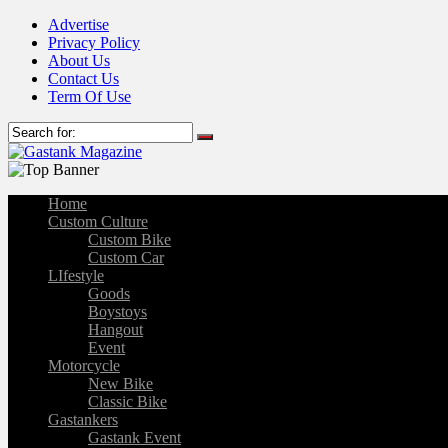
Advertise
Privacy Policy
About Us
Contact Us
Term Of Use
Home
Custom Culture
Custom Bike
Custom Car
LIfestyle
Goods
Boystoys
Hangout
Event
Motorcycle
New Bike
Classic Bike
Gastankers
Gastank Event