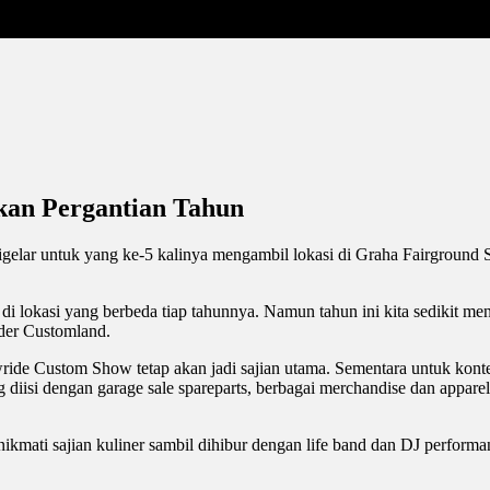
akan Pergantian Tahun
igelar untuk yang ke-5 kalinya mengambil lokasi di Graha Fairground 
 lokasi yang berbeda tiap tahunnya. Namun tahun ini kita sedikit menja
der Customland.
e Custom Show tetap akan jadi sajian utama. Sementara untuk konten l
g diisi dengan garage sale spareparts, berbagai merchandise dan appare
kmati sajian kuliner sambil dihibur dengan life band dan DJ perform