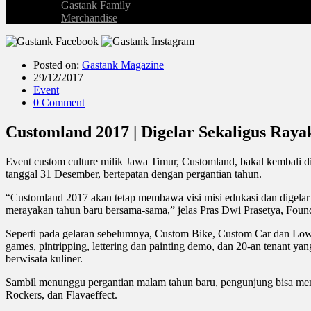
Gastank Family
Merchandise
Posted on:
Gastank Magazine
29/12/2017
Event
0 Comment
Customland 2017 | Digelar Sekaligus Ray
Event custom culture milik Jawa Timur, Customland, bakal kembali d
tanggal 31 Desember, bertepatan dengan pergantian tahun.
“Customland 2017 akan tetap membawa visi misi edukasi dan digelar di
merayakan tahun baru bersama-sama,” jelas Pras Dwi Prasetya, Foun
Seperti pada gelaran sebelumnya, Custom Bike, Custom Car dan Lowrid
games, pintripping, lettering dan painting demo, dan 20-an tenant yan
berwisata kuliner.
Sambil menunggu pergantian malam tahun baru, pengunjung bisa meni
Rockers, dan Flavaeffect.