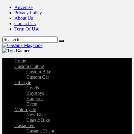
Advertise
Privacy Policy
About Us
Contact Us
Term Of Use
Home
Custom Culture
Custom Bike
Custom Car
LIfestyle
Goods
Boystoys
Hangout
Event
Motorcycle
New Bike
Classic Bike
Gastankers
Gastank Event