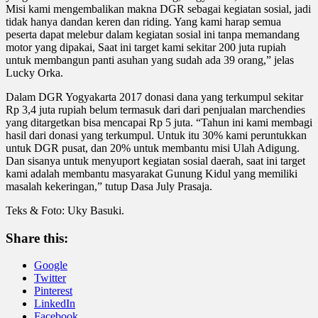
Misi kami mengembalikan makna DGR sebagai kegiatan sosial, jadi
tidak hanya dandan keren dan riding. Yang kami harap semua
peserta dapat melebur dalam kegiatan sosial ini tanpa memandang
motor yang dipakai, Saat ini target kami sekitar 200 juta rupiah
untuk membangun panti asuhan yang sudah ada 39 orang,” jelas
Lucky Orka.
Dalam DGR Yogyakarta 2017 donasi dana yang terkumpul sekitar
Rp 3,4 juta rupiah belum termasuk dari dari penjualan marchendies
yang ditargetkan bisa mencapai Rp 5 juta. “Tahun ini kami membagi
hasil dari donasi yang terkumpul. Untuk itu 30% kami peruntukkan
untuk DGR pusat, dan 20% untuk membantu misi Ulah Adigung.
Dan sisanya untuk menyuport kegiatan sosial daerah, saat ini target
kami adalah membantu masyarakat Gunung Kidul yang memiliki
masalah kekeringan,” tutup Dasa July Prasaja.
Teks & Foto: Uky Basuki.
Share this:
Google
Twitter
Pinterest
LinkedIn
Facebook