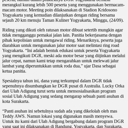
merangkul kurang lebih 500 peserta yang menggunakan bermacam-
macam motor. Meeting poin dilaksanakan di Stadion Kridosono
Yogyakarta yang kemudian dilanjutkan dengan riding bersama
sejauh 20 km menuju Taman Kuliner Yogyakarta, Minggu, (24/09).
Riding yang dikuti oleh ratusan motor dibuat setertib mungkin agar
tidak mengganggu pemakai jalan lain. Panitia bekerjasama dengan
pihak kepolisian untuk mengawal riding. Menariknya, peserta juga
diarahkan untuk mengunakan jalur motor saat melintasi ring road
Yogyakarta. “Ini adalah bentuk edukasi untuk peserta Yogyakarta
yang mengikuti DGR, meski ada motor besar yang diijinkan melalui
jalur cepat, namun kami tetap mengarahkan untuk melewati jalur
lambat yang diperuntukkan untuk roda dua,” ujar Dasa sebagai
ketua panitia.
Spesialnya tahun ini, dana yang terkumpul dalam DGR tidak
sepenuhnya disumbangkan ke DGR pusat di Australia. Lucky Orka
dari Ulah Adigung turut serta untuk mensosialisasikan program
sosial Ulah Adigung yang sedang mengarap sebuah panti asuhan di
kota Surakarta.
“Panti asuhan ini sebetulnya sudah ada yang dikelolah oleh mas
Teddy AWS. Namun lokasi yang digunakan masih menyewa.
Untuk itu kami dari Ulah Adigung bergabung dalam program DGR
yang saat ini dilaksanakan di Bandung, Yogyakarta, dan Surakarta.