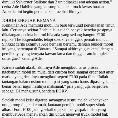
dimiliki Sylverster Stallone dan 2 unit dipakai saat adegan action,”
cerita Ade Habibie yang lansung kepincut truck lawas buatan
Amerika ini begitu pertama kali melihat filmnya.
JODOH ENGGAK KEMANA
Keinginan Ade memiliki mobil ini baru terwujud pertengahan tahun
lalu. Ceritanya sekitar 3 tahun lalu sudah banyak beredar gosipnya
dikalangan pecinta hot rod bila ada yang sedang bangun F100
replika The Expendable, tetapi sosoknya enggak pernah muncul.
Singkat cerita akhirnya Ade berhasil bertemu dengan builder mobil
ini yang bertempat di Bintaro. “Sampai akhirnya gue kenal dengan
pemiliknya yang ternyata kawan lama dan tinggal satu kompleks
sama gue,” kenang Ade.
Karena sudah akrab, akhirnya Ade mengikuti terus proses
ngebangun mobil ini mulai dari custom bodi sampai order part after
market yang detailnya mengikuti seperti F100 pada film. “Inilah
tantangan kalau custom mobil, part yang sama harus dipasang kalau
benar-benar ingin hasilnya maksimal,” pria yang juga berprofesi
sebagai DJ mengusung bendera EGRV.
Setelah mobil kelar digarap sayangnya justru malah kebanyakan
nongkrong digarasi rumah, lantaran pemilik mobil super sibuk
alhasil Ford F100 jarang sekali dipakai mengaspal. Inilah yang
membuat Ade menawarkan diri untuk merawat truck model bak