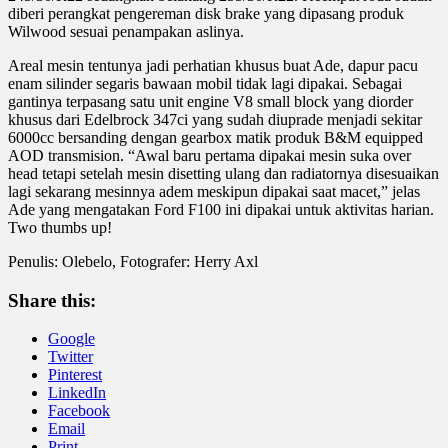
diberi perangkat pengereman disk brake yang dipasang produk
Wilwood sesuai penampakan aslinya.
Areal mesin tentunya jadi perhatian khusus buat Ade, dapur pacu
enam silinder segaris bawaan mobil tidak lagi dipakai. Sebagai
gantinya terpasang satu unit engine V8 small block yang diorder
khusus dari Edelbrock 347ci yang sudah diuprade menjadi sekitar
6000cc bersanding dengan gearbox matik produk B&M equipped
AOD transmision. “Awal baru pertama dipakai mesin suka over
head tetapi setelah mesin disetting ulang dan radiatornya disesuaikan
lagi sekarang mesinnya adem meskipun dipakai saat macet,” jelas
Ade yang mengatakan Ford F100 ini dipakai untuk aktivitas harian.
Two thumbs up!
Penulis: Olebelo, Fotografer: Herry Axl
Share this:
Google
Twitter
Pinterest
LinkedIn
Facebook
Email
Print