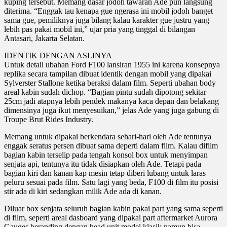
kuping tersebut. Memang dasar jodoh tawaran Ade pun langsung
diterima. “Enggak tau kenapa gue ngerasa ini mobil jodoh banget
sama gue, pemiliknya juga bilang kalau karakter gue justru yang
lebih pas pakai mobil ini,” ujar pria yang tinggal di bilangan
Antasari, Jakarta Selatan.
IDENTIK DENGAN ASLINYA
Untuk detail ubahan Ford F100 lansiran 1955 ini karena konsepnya
replika secara tampilan dibuat identik dengan mobil yang dipakai
Sylverster Stallone ketika beraksi dalam film. Seperti ubahan body
areal kabin sudah dichop. “Bagian pintu sudah dipotong sekitar
25cm jadi atapnya lebih pendek makanya kaca depan dan belakang
dimensinya juga ikut menyesuikan,” jelas Ade yang juga gabung di
Troupe Brut Rides Industry.
Memang untuk dipakai berkendara sehari-hari oleh Ade tentunya
enggak seratus persen dibuat sama deperti dalam film. Kalau difilm
bagian kabin terselip pada tengah konsol box untuk menyimpan
senjata api, tentunya itu tidak disiapkan oleh Ade. Tetapi pada
bagian kiri dan kanan kap mesin tetap diberi lubang untuk laras
peluru sesuai pada film. Satu lagi yang beda, F100 di film itu posisi
stir ada di kiri sedangkan milik Ade ada di kanan.
Diluar box senjata seluruh bagian kabin pakai part yang sama seperti
di film, seperti areal dasboard yang dipakai part aftermarket Aurora
Gauges beranding dengan head unit model klasik namun bisa