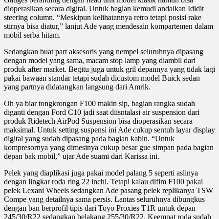
dioperasikan secara digital. Untuk bagian kemudi andalkan Ididit
steering column. “Meskipun kelihatannya retro tetapi posisi rake
stirnya bisa diatur,” lanjut Ade yang mendesain kompartemen dalam
mobil serba hitam.
Sedangkan buat part aksesoris yang nempel seluruhnya dipasang
dengan model yang sama, macam stop lamp yang diambil dari
produk after market. Begitu juga untuk gril depannya yang tidak lagi
pakai bawaan standar tetapi sudah dicustom model Buick sedan
yang partnya didatangkan langsung dari Amrik.
Oh ya biar tongkrongan F100 makin sip, bagian rangka sudah
diganti dengan Ford C10 jadi saat diisntalasi air suspension dari
produk Ridetech AirPod Suspension bisa dioperasikan secara
maksimal. Untuk setting suspensi ini Ade cukup sentuh layar display
digital yang sudah dipasang pada bagian kabin. “Untuk
kompresornya yang dimesinya cukup besar gue simpan pada bagian
depan bak mobil,” ujar Ade suami dari Karissa ini.
Pelek yang diaplikasi juga pakai model palang 5 seperti aslinya
dengan lingkar roda ring 22 inchi. Tetapi kalau difim F100 pakai
pelek Lexani Wheels sedangkan Ade pasang pelek replikanya TSW
Compe yang detailnya sama persis. Lantas seluruhnya dibungkus
dengan ban berprofil tipis dari Toyo Proxies T1R untuk depan
245/30/R22 sedangkan belakang 255/30/R22. Keempat roda sudah