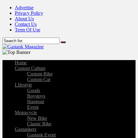
Advertise
Privacy Policy
About Us
Contact Us
Term Of Use
Home
Custom Culture
Custom Bike
Custom Car
LIfestyle
Goods
Boystoys
Hangout
Event
Motorcycle
New Bike
Classic Bike
Gastankers
Gastank Event