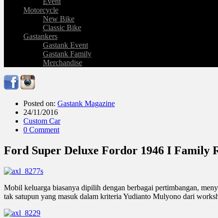
Event
Motorcycle
New Bike
Classic Bike
Gastankers
Gastank Event
Gastank Family
Merchandise
Posted on:
Gastank Magazine
24/11/2016
Custom Car
0 Comment
Ford Super Deluxe Fordor 1946 I Family 
Mobil keluarga biasanya dipilih dengan berbagai pertimbangan, men
tak satupun yang masuk dalam kriteria Yudianto Mulyono dari works