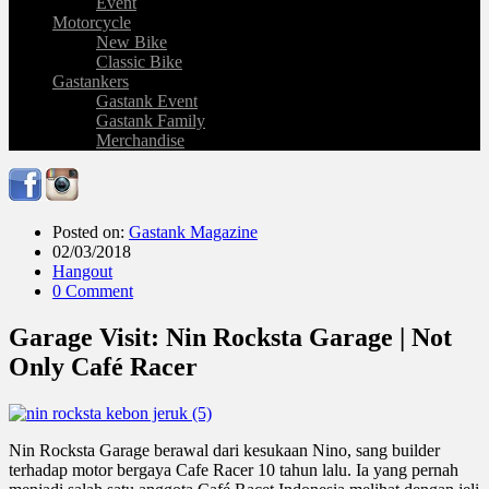
Event
Motorcycle
New Bike
Classic Bike
Gastankers
Gastank Event
Gastank Family
Merchandise
Posted on:
Gastank Magazine
02/03/2018
Hangout
0 Comment
Garage Visit: Nin Rocksta Garage | Not
Only Café Racer
Nin Rocksta Garage berawal dari kesukaan Nino, sang builder
terhadap motor bergaya Cafe Racer 10 tahun lalu. Ia yang pernah