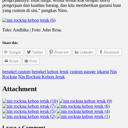
pengerjaannya. Buat harga, semua sesuai kok dengan safety
pengerjaan dan kualitas barang, dan kita memberikan garansi buat
yang custom di sini,” pungkas Nino.
Teks: Andhika | Foto: John Resa.
Share this:
Google
Twitter
Pinterest
LinkedIn
Facebook
Email
Print
bengkel custom
bengkel kebon jeruk
custom garage jakarta
Nin
Rocksta
Nin Rocksta Kebon Jeruk
Attachment
Leave a Comment