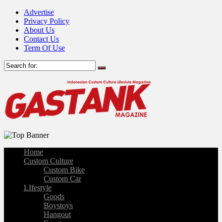
Advertise
Privacy Policy
About Us
Contact Us
Term Of Use
Home
Custom Culture
Custom Bike
Custom Car
LIfestyle
Goods
Boystoys
Hangout