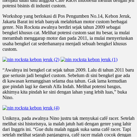
menjadi salah satu anggota Café Racet Indonesia melihat dengan jeli
potensi bisinis di industri custom.
Workshop yang berlokasi di Pos Pengumben No.14, Kebon Jeruk,
Jakarta Barat ini telah banyak melahirkan motor custom berbagai
genre. Nin Rocksta awalnya berdiri sejak tahun 2009 sebagai
bengkel khusus cat. Melihat potensi custom saat itu besar, ia mulai
merambah menggarap motor dan pada 2011, ia mulai menyeriuskan
usaha bengkel cat sederhananya menjadi sebuah bengkel khusus
custom.
“Awalnya ini bengkel cat sejak tahun 2009. Lalu di tahun 2011 baru
gue seriusin jadi bengkel custom. Sebelum di sini bengkel gue ada
di kawasan kemanggisan selama dua tahun. Gak lama kemudian
gue pindah lagi ke daerah Alfa Indah. Melihat potensi basgus,
akhirnya kita pindah ke sini dengan lahan yang lebih luas,” buka
Nino.
Uniknya, pada awalnya Nino justru tak menyukai café racer. Setelah
melihat sisi historisnya, ia malah jatuh hati dengan genre yang lahir
dari Inggris ini. “Gue dulu malah nggak suka sama café racer. Tapi
setelah melihat sejarah panjangnya, café racer malah cocok dengan