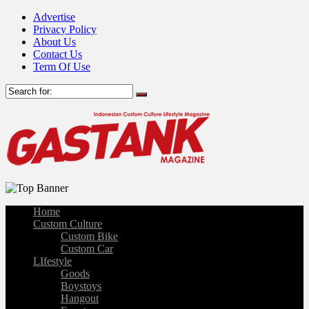
Advertise
Privacy Policy
About Us
Contact Us
Term Of Use
Home
Custom Culture
Custom Bike
Custom Car
LIfestyle
Goods
Boystoys
Hangout