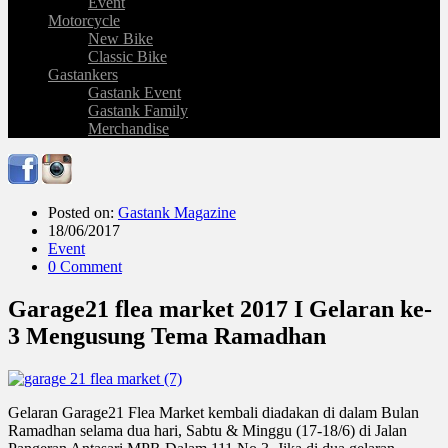
Event
Motorcycle
New Bike
Classic Bike
Gastankers
Gastank Event
Gastank Family
Merchandise
Posted on:
Gastank Magazine
18/06/2017
Event
0 Comment
Garage21 flea market 2017 I Gelaran ke-
3 Mengusung Tema Ramadhan
Gelaran Garage21 Flea Market kembali diadakan di dalam Bulan
Ramadhan selama dua hari, Sabtu & Minggu (17-18/6) di Jalan