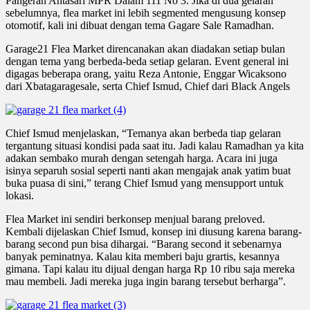
Pangeran Antasari MPR Dalam 111 No 3. Jika di dua gelaran
sebelumnya, flea market ini lebih segmented mengusung konsep
otomotif, kali ini dibuat dengan tema Gagare Sale Ramadhan.
Garage21 Flea Market direncanakan akan diadakan setiap bulan
dengan tema yang berbeda-beda setiap gelaran. Event general ini
digagas beberapa orang, yaitu Reza Antonie, Enggar Wicaksono
dari Xbatagaragesale, serta Chief Ismud, Chief dari Black Angels
Chief Ismud menjelaskan, “Temanya akan berbeda tiap gelaran
tergantung situasi kondisi pada saat itu. Jadi kalau Ramadhan ya kita
adakan sembako murah dengan setengah harga. Acara ini juga
isinya separuh sosial seperti nanti akan mengajak anak yatim buat
buka puasa di sini,” terang Chief Ismud yang mensupport untuk
lokasi.
Flea Market ini sendiri berkonsep menjual barang preloved.
Kembali dijelaskan Chief Ismud, konsep ini diusung karena barang-
barang second pun bisa dihargai. “Barang second it sebenarnya
banyak peminatnya. Kalau kita memberi baju grartis, kesannya
gimana. Tapi kalau itu dijual dengan harga Rp 10 ribu saja mereka
mau membeli. Jadi mereka juga ingin barang tersebut berharga”.