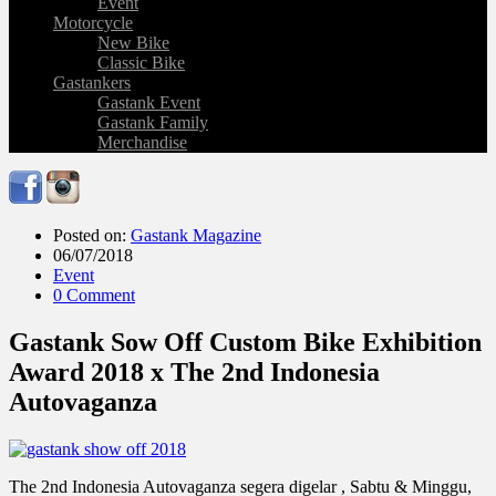
Event
Motorcycle
New Bike
Classic Bike
Gastankers
Gastank Event
Gastank Family
Merchandise
Posted on:
Gastank Magazine
06/07/2018
Event
0 Comment
Gastank Sow Off Custom Bike Exhibition
Award 2018 x The 2nd Indonesia
Autovaganza
The 2nd Indonesia Autovaganza segera digelar , Sabtu & Minggu,