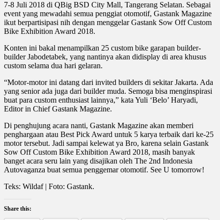
7-8 Juli 2018 di QBig BSD City Mall, Tangerang Selatan. Sebagai
event yang mewadahi semua penggiat otomotif, Gastank Magazine
ikut berpartisipasi nih dengan menggelar Gastank Sow Off Custom
Bike Exhibition Award 2018.
Konten ini bakal menampilkan 25 custom bike garapan builder-
builder Jabodetabek, yang nantinya akan didisplay di area khusus
custom selama dua hari gelaran.
“Motor-motor ini datang dari invited builders di sekitar Jakarta. Ada
yang senior ada juga dari builder muda. Semoga bisa menginspirasi
buat para custom enthusiast lainnya,” kata Yuli ‘Belo’ Haryadi,
Editor in Chief Gastank Magazine.
Di penghujung acara nanti, Gastank Magazine akan memberi
penghargaan atau Best Pick Award untuk 5 karya terbaik dari ke-25
motor tersebut. Jadi sampai kelewat ya Bro, karena selain Gastank
Sow Off Custom Bike Exhibition Award 2018, masih banyak
banget acara seru lain yang disajikan oleh The 2nd Indonesia
Autovaganza buat semua penggemar otomotif. See U tomorrow!
Teks: Wildaf | Foto: Gastank.
Share this: