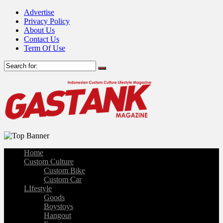
Advertise
Privacy Policy
About Us
Contact Us
Term Of Use
Home
Custom Culture
Custom Bike
Custom Car
LIfestyle
Goods
Boystoys
Hangout