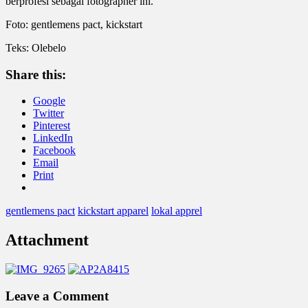
berprofesi sebagai fotographer ini.
Foto: gentlemens pact, kickstart
Teks: Olebelo
Share this:
Google
Twitter
Pinterest
LinkedIn
Facebook
Email
Print
gentlemens pact
kickstart apparel
lokal apprel
Attachment
Leave a Comment