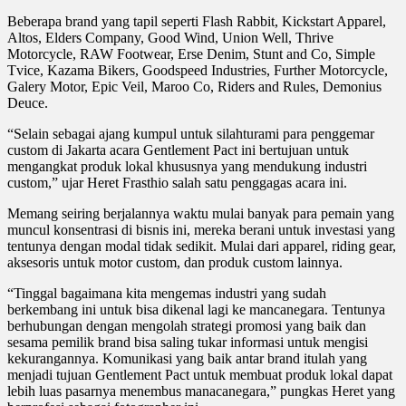
Beberapa brand yang tapil seperti Flash Rabbit, Kickstart Apparel,
Altos, Elders Company, Good Wind, Union Well, Thrive
Motorcycle, RAW Footwear, Erse Denim, Stunt and Co, Simple
Tvice, Kazama Bikers, Goodspeed Industries, Further Motorcycle,
Galery Motor, Epic Veil, Maroo Co, Riders and Rules, Demonius
Deuce.
“Selain sebagai ajang kumpul untuk silahturami para penggemar
custom di Jakarta acara Gentlement Pact ini bertujuan untuk
mengangkat produk lokal khususnya yang mendukung industri
custom,” ujar Heret Frasthio salah satu penggagas acara ini.
Memang seiring berjalannya waktu mulai banyak para pemain yang
muncul konsentrasi di bisnis ini, mereka berani untuk investasi yang
tentunya dengan modal tidak sedikit. Mulai dari apparel, riding gear,
aksesoris untuk motor custom, dan produk custom lainnya.
“Tinggal bagaimana kita mengemas industri yang sudah
berkembang ini untuk bisa dikenal lagi ke mancanegara. Tentunya
berhubungan dengan mengolah strategi promosi yang baik dan
sesama pemilik brand bisa saling tukar informasi untuk mengisi
kekurangannya. Komunikasi yang baik antar brand itulah yang
menjadi tujuan Gentlement Pact untuk membuat produk lokal dapat
lebih luas pasarnya menembus manacanegara,” pungkas Heret yang