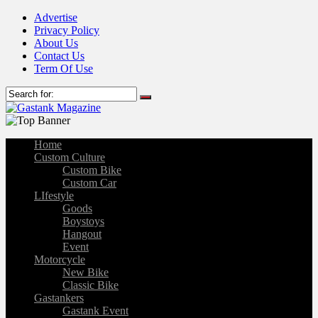
Advertise
Privacy Policy
About Us
Contact Us
Term Of Use
Home
Custom Culture
Custom Bike
Custom Car
LIfestyle
Goods
Boystoys
Hangout
Event
Motorcycle
New Bike
Classic Bike
Gastankers
Gastank Event