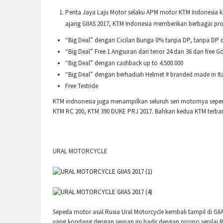
Penta Jaya Laju Motor selaku APM motor KTM Indonesia k
ajang GIIAS 2017, KTM Indonesia memberikan berbagai pr
“Big Deal” dengan Cicilan Bunga 0% tanpa DP, tanpa DP 
“Big Deal” Free 1 Angsuran dari tenor 24 dan 36 dan free 
“Big Deal” dengan cashback up to 4.500.000
“Big Deal” dengan berhadiah Helmet # branded made in It
Free Testride
KTM indnonesia juga menampilkan seluruh seri motornya sepe
KTM RC 200, KTM 390 DUKE PRJ 2017. Bahkan kedua KTM terbaru 
URAL MOTORCYCLE
Sepeda motor asal Rusia Ural Motorcycle kembali tampil di GII
yang kondang dengan sespan ini hadir dengan promo senilai Rp