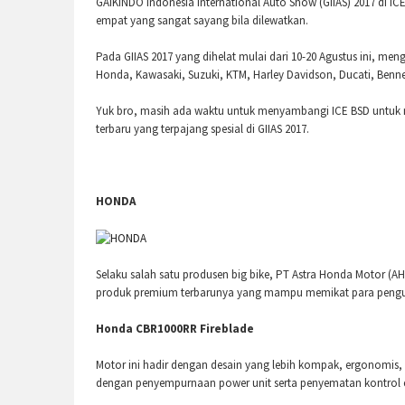
GAIKINDO Indonesia International Auto Show (GIIAS) 2017 di I
empat yang sangat sayang bila dilewatkan.
Pada GIIAS 2017 yang dihelat mulai dari 10-20 Agustus ini, 
Honda, Kawasaki, Suzuki, KTM, Harley Davidson, Ducati, Benne
Yuk bro, masih ada waktu untuk menyambangi ICE BSD untuk me
terbaru yang terpajang spesial di GIIAS 2017.
HONDA
Selaku salah satu produsen big bike, PT Astra Honda Motor (
produk premium terbarunya yang mampu memikat para pengu
Honda CBR1000RR Fireblade
Motor ini hadir dengan desain yang lebih kompak, ergonomis,
dengan penyempurnaan power unit serta penyematan kontrol e