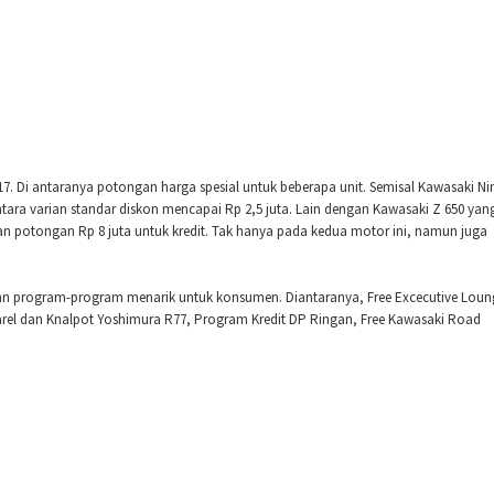
17. Di antaranya potongan harga spesial untuk beberapa unit. Semisal Kawasaki Ni
ntara varian standar diskon mencapai Rp 2,5 juta. Lain dengan Kawasaki Z 650 yan
dan potongan Rp 8 juta untuk kredit. Tak hanya pada kedua motor ini, namun juga
ilkan program-program menarik untuk konsumen. Diantaranya, Free Excecutive Loun
el dan Knalpot Yoshimura R77, Program Kredit DP Ringan, Free Kawasaki Road