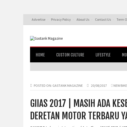
Advertise
Privacy Policy
About Us
Contact Us
Term O
HOME
CUSTOM CULTURE
LIFESTYLE
MO
POSTED ON:
GASTANK MAGAZINE
20/08/2017
NEW BIKE
GIIAS 2017 | MASIH ADA K
DERETAN MOTOR TERBARU YA