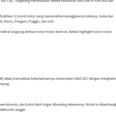
CE BSD City, Tangerang menampilkan sederet kendaraan baru baik di roda dua dan
menghadirkan 11 brand motor yang memamerkan keunggulan produknya, mulai dari
li, Kimco, Peugeot, Piaggio, dan Ural.
lihat langsung deretan motor-motor keren ini. Berikut highlight motor-motor
AHM) selalu memastikan keikutsertaannya meramaikan GIIAS 2017 dengan menghadi
njung.
 aerodinamis, dan bobot lebih ringan dibanding sebelumnya. Model ini dikembang
lektronik canggih.