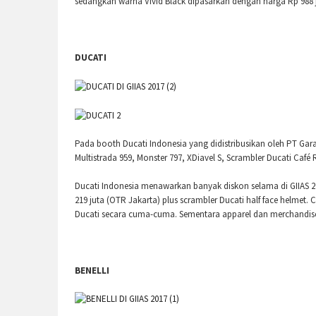
sedangkan warna Vivid Black dipasarkan dengan harga Rp 988 j
DUCATI
Pada booth Ducati Indonesia yang didistribusikan oleh PT Gar
Multistrada 959, Monster 797, XDiavel S, Scrambler Ducati Café 
Ducati Indonesia menawarkan banyak diskon selama di GIIAS 20
219 juta (OTR Jakarta) plus scrambler Ducati half face helme
Ducati secara cuma-cuma. Sementara apparel dan merchandise 
BENELLI