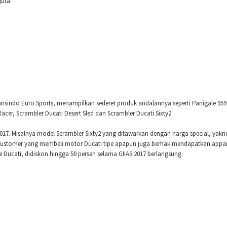
uta.
ansindo Euro Sports, menampilkan sederet produk andalannya seperti Panigale 959
Racer, Scrambler Ducati Desert Sled dan Scrambler Ducati Sixty2.
17. Misalnya model Scrambler Sixty2 yang ditawarkan dengan harga special, yakn
t. Customer yang membeli motor Ducati tipe apapun juga berhak mendapatkan appar
Ducati, didiskon hingga 50 persen selama GIIAS 2017 berlangsung.