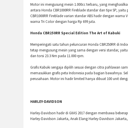
Motor ini mengusung mesin 1.000cc terbaru, yang menghasilka
antara Honda CBR1000RR Fireblade standar dan tipe SP, yaitu p
CBR1000RR Fireblade varian standar ABS hadir dengan warna Vi
warna Tri Color dengan harga Rp 699 juta.
Honda CBR250RR Special Edition The Art of Kabuki
Memperingati satu tahun peluncuran Honda CBR250RR di Indones
tetap mengusung mesin yang sama dengan versi standar, yaitu 
dan torsi 23.3 Nm pada 11.000 rpm.
Grafis Kabuki sengaja dipilih sesuai dengan citra pahlawan s
memasukkan grafis peta Indonesia pada bagian bawahnya. Selai
perusahaan. Motor ini hadir limited hanya dibuat 100 unit den
HARLEY-DAVIDSON
Harley-Davidson hadir di GIIAS 2017 dengan membawa beberapa
Harley-Davidson Jakarta, Anak Elang Harley-Davidson Jakarta