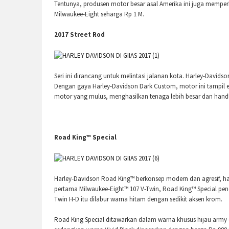
Tentunya, produsen motor besar asal Amerika ini juga memperk
Milwaukee-Eight seharga Rp 1 M.
2017 Street Rod
Seri ini dirancang untuk melintasi jalanan kota. Harley-Davids
Dengan gaya Harley-Davidson Dark Custom, motor ini tampil el
motor yang mulus, menghasilkan tenaga lebih besar dan handle
Road King™ Special
Harley-Davidson Road King™ berkonsep modern dan agresif, has
pertama Milwaukee-Eight™ 107 V-Twin, Road King™ Special pen
Twin H-D itu dilabur warna hitam dengan sedikit aksen krom.
Road King Special ditawarkan dalam warna khusus hijau army