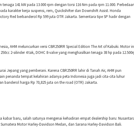
n tenaga 141 kW pada 13.000 rpm dengan torsi 116 Nm pada rpm 11.000. Perbedaa
ada karakter kerja suspensi, rem, Quickshifter dan Downshift Assist. Honda
ctory Red berbanderol Rp 599 juta OTR Jakarta. Sementara tipe SP hadir dengan
ia, AHM meluncurkan versi CBR250RR Special Edition The Art of Kabuki. Motor in
250cc 2-silinder 4 tak, DOHC 8-valve yang menghasilkan tenaga 38 hp pada 12.500
amurai Jepang yang pemberani. Karena CBR250RR lahir di Tanah Air, AHM pun
n penanda tempat kelahiran adanya peta Indonesia juga jadi cita-cita luhur
gan banderol harga Rp 70,825 juta on the road (OTR) Jakarta.
 kabar baru, salah satunya mengenai kehadiran empat dealership baru: Nusantar
, Sumatera Motor Harley-Davidson Medan, dan Sarana Harley-Davidson Bali.