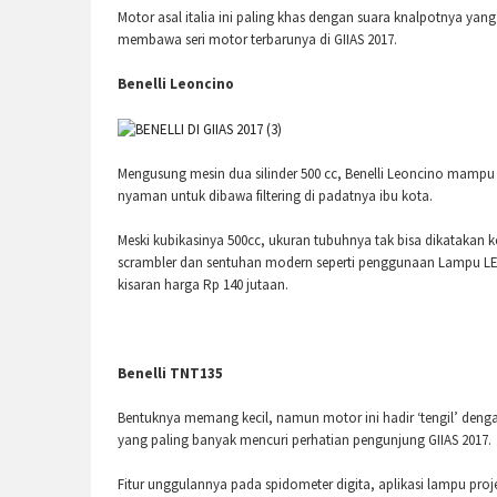
Motor asal italia ini paling khas dengan suara knalpotnya yang
membawa seri motor terbarunya di GIIAS 2017.
Benelli Leoncino
Mengusung mesin dua silinder 500 cc, Benelli Leoncino mampu
nyaman untuk dibawa filtering di padatnya ibu kota.
Meski kubikasinya 500cc, ukuran tubuhnya tak bisa dikatakan 
scrambler dan sentuhan modern seperti penggunaan Lampu LED 
kisaran harga Rp 140 jutaan.
Benelli TNT135
Bentuknya memang kecil, namun motor ini hadir ‘tengil’ dengan
yang paling banyak mencuri perhatian pengunjung GIIAS 2017.
Fitur unggulannya pada spidometer digita, aplikasi lampu pro