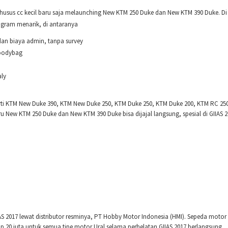
husus cc kecil baru saja melaunching New KTM 250 Duke dan New KTM 390 Duke. Di
ogram menarik, di antaranya
dan biaya admin, tanpa survey
Goodybag
aly
rti KTM New Duke 390, KTM New Duke 250, KTM Duke 250, KTM Duke 200, KTM RC 250
New KTM 250 Duke dan New KTM 390 Duke bisa dijajal langsung, spesial di GIIAS 2
AS 2017 lewat distributor resminya, PT Hobby Motor Indonesia (HMI). Sepeda motor
 20 juta untuk semua tipe motor Ural selama perhelatan GIIAS 2017 berlangsung.