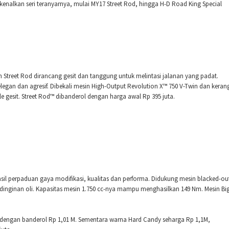
enalkan seri teranyarnya, mulai MY17 Street Rod, hingga H-D Road King Special
on Street Rod dirancang gesit dan tanggung untuk melintasi jalanan yang padat.
egan dan agresif. Dibekali mesin High-Output Revolution X™ 750 V-Twin dan keran
 gesit. Street Rod™ dibanderol dengan harga awal Rp 395 juta.
il perpaduan gaya modifikasi, kualitas dan performa. Didukung mesin blacked-ou
dinginan oli. Kapasitas mesin 1.750 cc-nya mampu menghasilkan 149 Nm. Mesin Bi
 dengan banderol Rp 1,01 M. Sementara warna Hard Candy seharga Rp 1,1M,