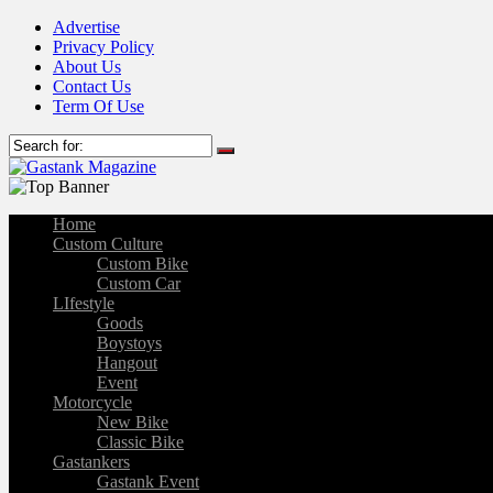
Advertise
Privacy Policy
About Us
Contact Us
Term Of Use
Home
Custom Culture
Custom Bike
Custom Car
LIfestyle
Goods
Boystoys
Hangout
Event
Motorcycle
New Bike
Classic Bike
Gastankers
Gastank Event