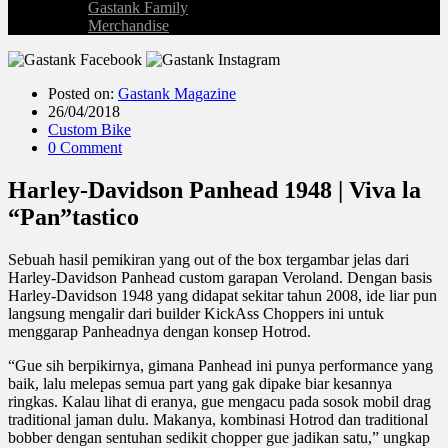
Gastank Family
Merchandise
Posted on:
Gastank Magazine
26/04/2018
Custom Bike
0 Comment
Harley-Davidson Panhead 1948 | Viva la
“Pan”tastico
Sebuah hasil pemikiran yang out of the box tergambar jelas dari
Harley-Davidson Panhead custom garapan Veroland. Dengan basis
Harley-Davidson 1948 yang didapat sekitar tahun 2008, ide liar pun
langsung mengalir dari builder KickAss Choppers ini untuk
menggarap Panheadnya dengan konsep Hotrod.
“Gue sih berpikirnya, gimana Panhead ini punya performance yang
baik, lalu melepas semua part yang gak dipake biar kesannya
ringkas. Kalau lihat di eranya, gue mengacu pada sosok mobil drag
traditional jaman dulu. Makanya, kombinasi Hotrod dan traditional
bobber dengan sentuhan sedikit chopper gue jadikan satu,” ungkap