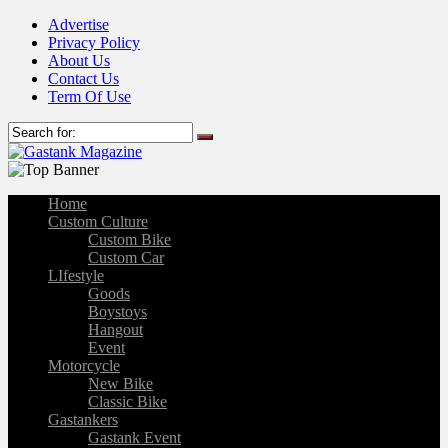
Advertise
Privacy Policy
About Us
Contact Us
Term Of Use
Home
Custom Culture
Custom Bike
Custom Car
LIfestyle
Goods
Boystoys
Hangout
Event
Motorcycle
New Bike
Classic Bike
Gastankers
Gastank Event