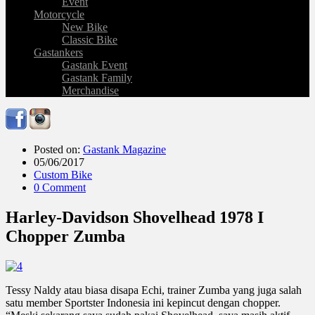
Event
Motorcycle
New Bike
Classic Bike
Gastankers
Gastank Event
Gastank Family
Merchandise
Posted on:
Gastank Magazine
05/06/2017
Custom Bike
0 Comment
Harley-Davidson Shovelhead 1978 I
Chopper Zumba
Tessy Naldy atau biasa disapa Echi, trainer Zumba yang juga salah
satu member Sportster Indonesia ini kepincut dengan chopper.