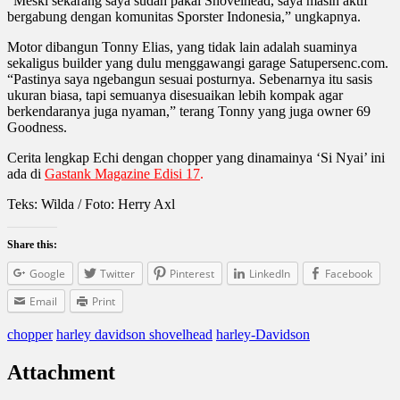
“Meski sekarang saya sudah pakai Shovelhead, saya masih aktif
bergabung dengan komunitas Sporster Indonesia,” ungkapnya.
Motor dibangun Tonny Elias, yang tidak lain adalah suaminya
sekaligus builder yang dulu menggawangi garage Satupersenc.com.
“Pastinya saya ngebangun sesuai posturnya. Sebenarnya itu sasis
ukuran biasa, tapi semuanya disesuaikan lebih kompak agar
berkendaranya juga nyaman,” terang Tonny yang juga owner 69
Goodness.
Cerita lengkap Echi dengan chopper yang dinamainya ‘Si Nyai’ ini
ada di
Gastank Magazine Edisi 17
.
Teks: Wilda / Foto: Herry Axl
Share this:
Google
Twitter
Pinterest
LinkedIn
Facebook
Email
Print
chopper
harley davidson shovelhead
harley-Davidson
Attachment