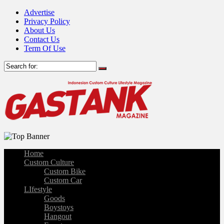
Advertise
Privacy Policy
About Us
Contact Us
Term Of Use
Home
Custom Culture
Custom Bike
Custom Car
LIfestyle
Goods
Boystoys
Hangout