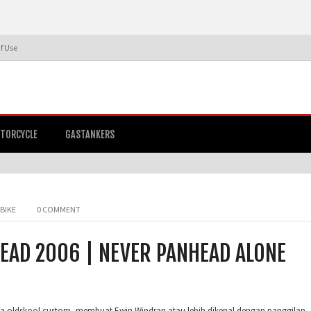
f Use
TORCYCLE
GASTANKERS
BIKE
0 COMMENT
EAD 2006 | NEVER PANHEAD ALONE
ya oldskool custom, membuat Ewin Windran atau lebih dikenal dengan panggilan