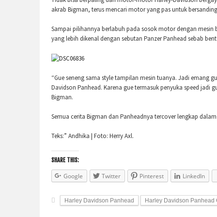
akrab Bigman, terus mencari motor yang pas untuk bersandin
Sampai pilihannya berlabuh pada sosok motor dengan mesin bi
yang lebih dikenal dengan sebutan Panzer Panhead sebab ben
“Gue seneng sama style tampilan mesin tuanya. Jadi emang gue 
Davidson Panhead. Karena gue termasuk penyuka speed jadi gue
Bigman.
Semua cerita Bigman dan Panheadnya tercover lengkap dala
Teks:” Andhika | Foto: Herry Axl.
SHARE THIS:
Google
Twitter
Pinterest
LinkedIn
Harley Davidson Panhead
Harley Davidson Panhead