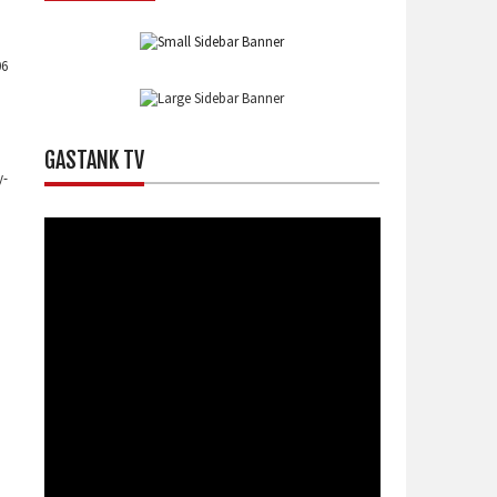
06
GASTANK TV
y-