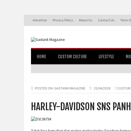
Advertise
Privacy Policy
About Us
Contact Us
Term O
HOME
CUSTOM CULTURE
LIFESTYLE
MO
POSTED ON:
GASTANK MAGAZINE
25/04/2018
CUSTOM 
HARLEY-DAVIDSON SNS PANH
Tidak bisa berpaling dari motor-motor Harley-Davidson berga