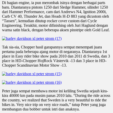
Di bagian engine, ia pun merombak isinya dengan berbagai parts
baru. Diantaranya pistons 1250 dari Sledge Hammer, silinder 1250
dari Hammer Performance, cam dari Andrews N4, Ignition 2000i,
Carb CV 40, Thunder Jet, dan Heads H-D 883 yang dicustom oleh
“Tassen”, kemudian ditutup rocker cover custom dari Cycle
Engineering. Terakhir, motor difinishing oleh Juri Haglund dengan
warna satin black, dengan beberapa aksen pinstripe oleh Gold Leaf.
Tak sia-sia, Chopper hasil garapannya sempat menempati juara
pertama pada beberapa ajang motor di negaranya. Diantaranya 1st
place in Easy rider bike show pada 2010 dan 2011 di Swedia, dan 3
place in HD-Chopper HojRock Västervik -13 dan 3 place in HD-
Chopper Scandinavian Motor Show -13.
Peter juga sempat membawa motor ini keliling Swedia sejauh kira-
kira 40000 km pada musim panas 2010 lalu. “During the ride across
the country, we realized that Sweden is a very beautiful to ride the
bikes in. Very nice trip on very nice roads,” tutup Peter yang juga
membangun dua bobber untuk istri dan anaknya.