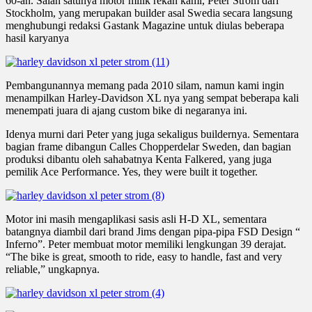
60-an. Salah satunya motor milik rekan kami, Peter Ström dari
Stockholm, yang merupakan builder asal Swedia secara langsung
menghubungi redaksi Gastank Magazine untuk diulas beberapa
hasil karyanya
Pembangunannya memang pada 2010 silam, namun kami ingin
menampilkan Harley-Davidson XL nya yang sempat beberapa kali
menempati juara di ajang custom bike di negaranya ini.
Idenya murni dari Peter yang juga sekaligus buildernya. Sementara
bagian frame dibangun Calles Chopperdelar Sweden, dan bagian
produksi dibantu oleh sahabatnya Kenta Falkered, yang juga
pemilik Ace Performance. Yes, they were built it together.
Motor ini masih mengaplikasi sasis asli H-D XL, sementara
batangnya diambil dari brand Jims dengan pipa-pipa FSD Design “
Inferno”. Peter membuat motor memiliki lengkungan 39 derajat.
“The bike is great, smooth to ride, easy to handle, fast and very
reliable,” ungkapnya.