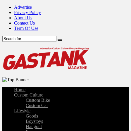
Advertise
Privacy Policy
About Us
Contact Us
Term Of Use
Home
Custom Culture
Custom Bike
Custom Car
LIfestyle
Goods
Boystoys
Hangout