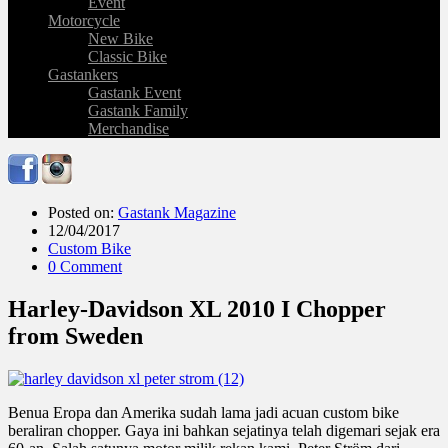
Event
Motorcycle
New Bike
Classic Bike
Gastankers
Gastank Event
Gastank Family
Merchandise
Posted on:
Gastank Magazine
12/04/2017
Custom Bike
0 Comment
Harley-Davidson XL 2010 I Chopper
from Sweden
Benua Eropa dan Amerika sudah lama jadi acuan custom bike
beraliran chopper. Gaya ini bahkan sejatinya telah digemari sejak era