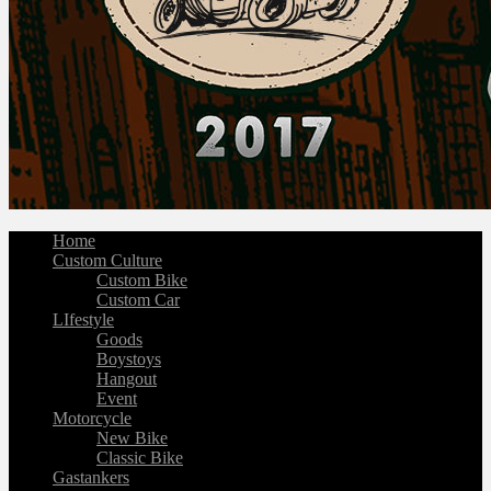
Home
Custom Culture
Custom Bike
Custom Car
LIfestyle
Goods
Boystoys
Hangout
Event
Motorcycle
New Bike
Classic Bike
Gastankers