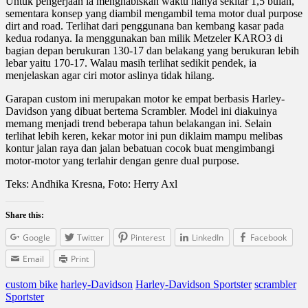
Untuk pengerjaan ia menghabiskan waktu hanya sekitar 1,5 bulan,
sementara konsep yang diambil mengambil tema motor dual purpose
dirt and road. Terlihat dari penggunana ban kembang kasar pada
kedua rodanya. Ia menggunakan ban milik Metzeler KARO3 di
bagian depan berukuran 130-17 dan belakang yang berukuran lebih
lebar yaitu 170-17. Walau masih terlihat sedikit pendek, ia
menjelaskan agar ciri motor aslinya tidak hilang.
Garapan custom ini merupakan motor ke empat berbasis Harley-
Davidson yang dibuat bertema Scrambler. Model ini diakuinya
memang menjadi trend beberapa tahun belakangan ini. Selain
terlihat lebih keren, kekar motor ini pun diklaim mampu melibas
kontur jalan raya dan jalan bebatuan cocok buat mengimbangi
motor-motor yang terlahir dengan genre dual purpose.
Teks: Andhika Kresna, Foto: Herry Axl
Share this:
Google
Twitter
Pinterest
LinkedIn
Facebook
Email
Print
custom bike
harley-Davidson
Harley-Davidson Sportster
scrambler
Sportster