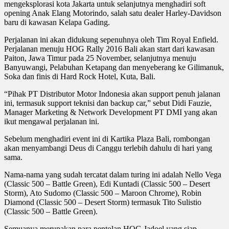
mengeksplorasi kota Jakarta untuk selanjutnya menghadiri soft
opening Anak Elang Motorindo, salah satu dealer Harley-Davidson
baru di kawasan Kelapa Gading.
Perjalanan ini akan didukung sepenuhnya oleh Tim Royal Enfield.
Perjalanan menuju HOG Rally 2016 Bali akan start dari kawasan
Paiton, Jawa Timur pada 25 November, selanjutnya menuju
Banyuwangi, Pelabuhan Ketapang dan menyeberang ke Gilimanuk,
Soka dan finis di Hard Rock Hotel, Kuta, Bali.
“Pihak PT Distributor Motor Indonesia akan support penuh jalanan
ini, termasuk support teknisi dan backup car,” sebut Didi Fauzie,
Manager Marketing & Network Development PT DMI yang akan
ikut mengawal perjalanan ini.
Sebelum menghadiri event ini di Kartika Plaza Bali, rombongan
akan menyambangi Deus di Canggu terlebih dahulu di hari yang
sama.
Nama-nama yang sudah tercatat dalam turing ini adalah Nello Vega
(Classic 500 – Battle Green), Edi Kuntadi (Classic 500 – Desert
Storm), Ato Sudomo (Classic 500 – Maroon Chrome), Robin
Diamond (Classic 500 – Desert Storm) termasuk Tito Sulistio
(Classic 500 – Battle Green).
Semuanya merupakan para pentolan HOG Jadoel yang siap