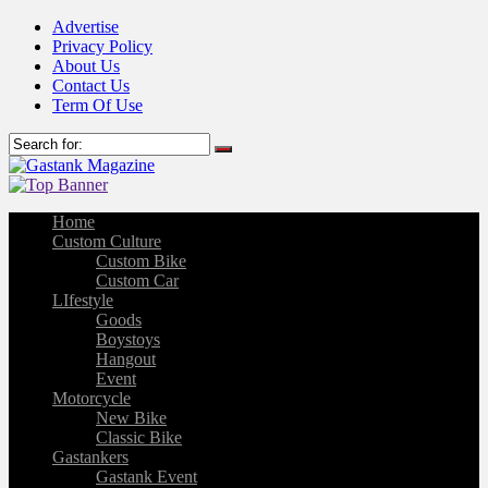
Advertise
Privacy Policy
About Us
Contact Us
Term Of Use
Home
Custom Culture
Custom Bike
Custom Car
LIfestyle
Goods
Boystoys
Hangout
Event
Motorcycle
New Bike
Classic Bike
Gastankers
Gastank Event