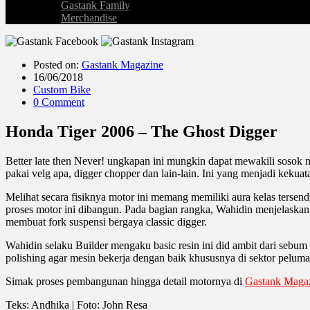
Gastank Family
Merchandise
Posted on:
Gastank Magazine
16/06/2018
Custom Bike
0 Comment
Honda Tiger 2006 – The Ghost Digger
Better late then Never! ungkapan ini mungkin dapat mewakili sosok 
pakai velg apa, digger chopper dan lain-lain. Ini yang menjadi kekua
Melihat secara fisiknya motor ini memang memiliki aura kelas tersen
proses motor ini dibangun. Pada bagian rangka, Wahidin menjelaskan
membuat fork suspensi bergaya classic digger.
Wahidin selaku Builder mengaku basic resin ini did ambit dari sebum 
polishing agar mesin bekerja dengan baik khususnya di sektor peluma
Simak proses pembangunan hingga detail motornya di
Gastank Magaz
Teks: Andhika | Foto: John Resa