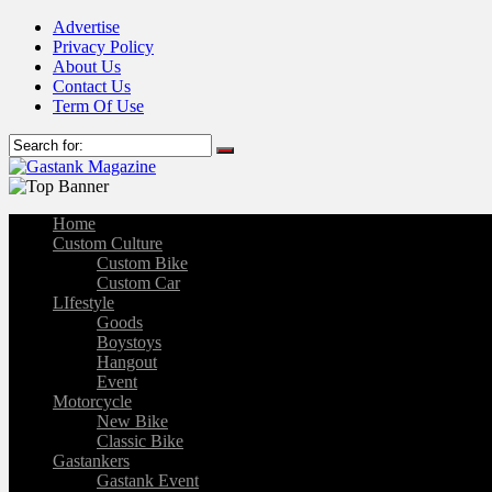
Advertise
Privacy Policy
About Us
Contact Us
Term Of Use
Home
Custom Culture
Custom Bike
Custom Car
LIfestyle
Goods
Boystoys
Hangout
Event
Motorcycle
New Bike
Classic Bike
Gastankers
Gastank Event