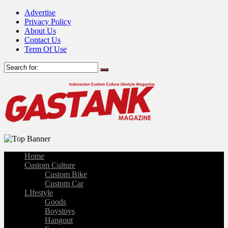
Advertise
Privacy Policy
About Us
Contact Us
Term Of Use
Home
Custom Culture
Custom Bike
Custom Car
LIfestyle
Goods
Boystoys
Hangout