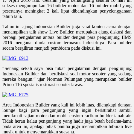
17 April 2016 lalu. Gelaran yang berlangsung selama 10 hari ini
sukses mengumpulkan 16 builder motor dan 16 builder mobil yang
pesertanya meningkat 2 kali lipat dibandingkan penyelenggaraan
tahun lalu.
Tahun ini ajang Indonesian Builder juga sarat konten acara dengan
menampilkan talk show Live Builder, merupakan ajang diskusi dan
berbagi pengalaman antara builder dengan para pengunjung IIMS
2016 menganai dunia custom termasuk industrinya. Para builder
secara bergiliran menjadi pembicara pada diskusi ini.
“Senang sekali saya bisa tukar pengalaman dengan pengunjung
Indonesian Builder dan berdiskusi soal motor scooter yang sedang
mereka bangun,” ujar Norman Pulungan yang merupakan builder
Primo 116 spesialis restorasi scooter lawas.
Area Indonesian Builder yang kali ini lebih luas, dilengkapi dengan
lounge bagi para pengunjung yang ingin beristirahat sambil
menikmati sajian motor dan mobil custom racikan builder tanah air.
Tidak heran kalau pengunjung yang hadir juga betah berlama-lama
pada area ini, apalagi pihak panitia juga menampilkan hiburan live
musik untuk menyemarakkan suasana.