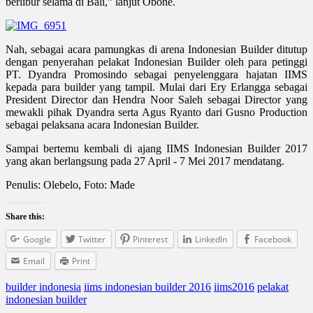
berlibur selama di Bali,” lanjut Obone.
Nah, sebagai acara pamungkas di arena Indonesian Builder ditutup
dengan penyerahan pelakat Indonesian Builder oleh para petinggi
PT. Dyandra Promosindo sebagai penyelenggara hajatan IIMS
kepada para builder yang tampil. Mulai dari Ery Erlangga sebagai
President Director dan Hendra Noor Saleh sebagai Director yang
mewakli pihak Dyandra serta Agus Ryanto dari Gusno Production
sebagai pelaksana acara Indonesian Builder.
Sampai bertemu kembali di ajang IIMS Indonesian Builder 2017
yang akan berlangsung pada 27 April - 7 Mei 2017 mendatang.
Penulis: Olebelo, Foto: Made
Share this:
Google
Twitter
Pinterest
LinkedIn
Facebook
Email
Print
builder indonesia
iims indonesian builder 2016
iims2016
pelakat
indonesian builder