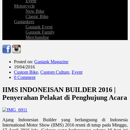
Event
Motorcycle
New Bike
Classic Bike
Gastankers
Gastank Event
Gastank Family
Merchandise
Posted on:
Gastank Magazine
19/04/2016
Custom Bike
,
Custom Culture
,
Event
0 Comment
IIMS INDONEISAN BUILDER 2016 |
Penyerahan Pelakat di Penghujung Acara
Ajang Indonesian Builder yang berlangsung di Indonesia
International Motor Show (IIMS) 2016 resmi di tutup pada Minggu,