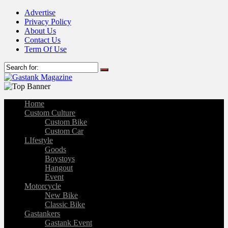
Advertise
Privacy Policy
About Us
Contact Us
Term Of Use
Home
Custom Culture
Custom Bike
Custom Car
LIfestyle
Goods
Boystoys
Hangout
Event
Motorcycle
New Bike
Classic Bike
Gastankers
Gastank Event